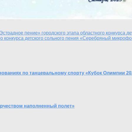
страдное пение» городского этапа областного конкурса д
го конкурса детского сольного пения «Серебряный микроф
нованиях по танцевальному спорту «Кубок Олимпии 20
орчеством наполненный полет»