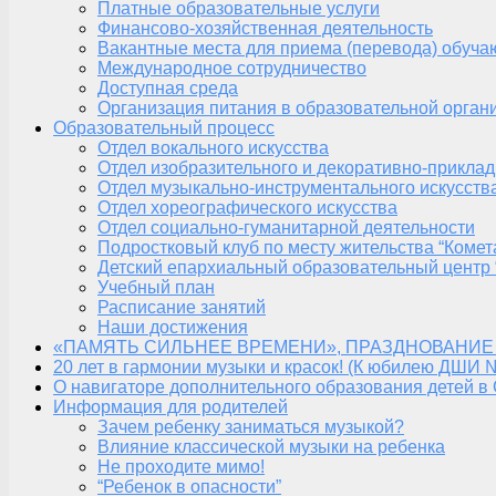
Платные образовательные услуги
Финансово-хозяйственная деятельность
Вакантные места для приема (перевода) обуч
Международное сотрудничество
Доступная среда
Организация питания в образовательной орган
Образовательный процесс
Отдел вокального искусства
Отдел изобразительного и декоративно-приклад
Отдел музыкально-инструментального искусств
Отдел хореографического искусства
Отдел социально-гуманитарной деятельности
Подростковый клуб по месту жительства “Комет
Детский епархиальный образовательный центр 
Учебный план
Расписание занятий
Наши достижения
«ПАМЯТЬ СИЛЬНЕЕ ВРЕМЕНИ», ПРАЗДНОВАНИЕ
20 лет в гармонии музыки и красок! (К юбилею ДШИ 
О навигаторе дополнительного образования детей в
Информация для родителей
Зачем ребенку заниматься музыкой?
Влияние классической музыки на ребенка
Не проходите мимо!
“Ребенок в опасности”