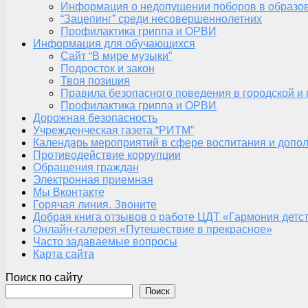
Информация о недопущении поборов в образо
“Зацепинг” среди несовершеннолетних
Профилактика гриппа и ОРВИ
Информация для обучающихся
Сайт “В мире музыки”
Подросток и закон
Твоя позиция
Правила безопасного поведения в городской и
Профилактика гриппа и ОРВИ
Дорожная безопасность
Учрежденческая газета “РИТМ”
Календарь мероприятий в сфере воспитания и допол
Противодействие коррупции
Обращения граждан
Электронная приемная
Мы Вконтакте
Горячая линия. Звоните
Добрая книга отзывов о работе ЦДТ «Гармония детс
Онлайн-галерея «Путешествие в прекрасное»
Часто задаваемые вопросы
Карта сайта
Поиск по сайту
Поиск