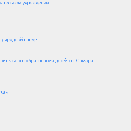
вательном учреждении
 природной среде
нительного образования детей г.о. Самара
тва»