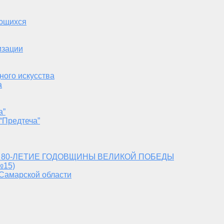
ающихся
изации
ного искусства
а
а”
“Предтеча”
 80-ЛЕТИЕ ГОДОВЩИНЫ ВЕЛИКОЙ ПОБЕДЫ
№15)
 Самарской области