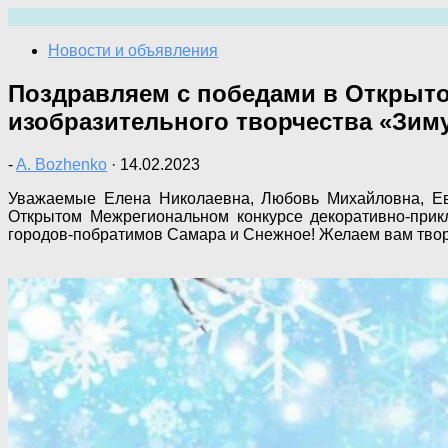
Перейти
к
Новости и объявления
содержимому
Поздравляем с победами в Открыто
изобразительного творчества «Зим
-
A. Bozhenko
·
14.02.2023
Уважаемые Елена Николаевна, Любовь Михайловна, Ев
Открытом Межрегиональном конкурсе декоративно-прик
городов-побратимов Самара и Снежное! Желаем вам твор