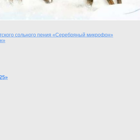
етского сольного пения «Серебряный микрофон»
он»
25»