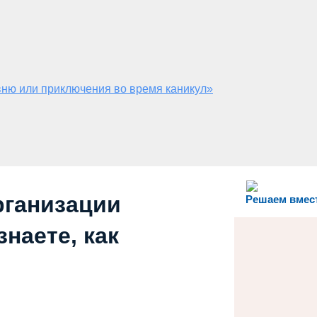
ню или приключения во время каникул»
рганизации
Решаем вмес
наете, как