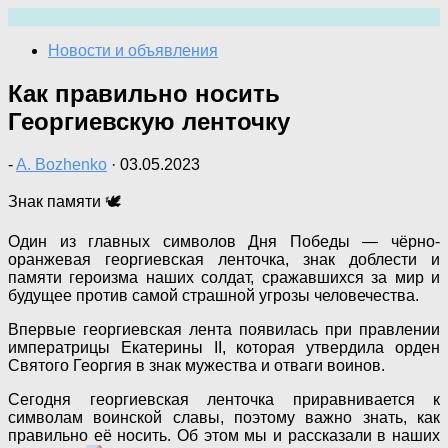
Перейти
к
Новости и объявления
содержимому
Как правильно носить
Георгиевскую ленточку
-
A. Bozhenko
·
03.05.2023
Знак памяти 🕊
Один из главных символов Дня Победы — чёрно-
оранжевая георгиевская ленточка, знак доблести и
памяти героизма наших солдат, сражавшихся за мир и
будущее против самой страшной угрозы человечества.
Впервые георгиевская лента появилась при правлении
императрицы Екатерины II, которая утвердила орден
Святого Георгия в знак мужества и отваги воинов.
Сегодня георгиевская ленточка приравнивается к
символам воинской славы, поэтому важно знать, как
правильно её носить. Об этом мы и рассказали в наших