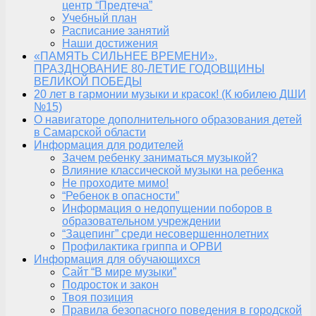
центр “Предтеча”
Учебный план
Расписание занятий
Наши достижения
«ПАМЯТЬ СИЛЬНЕЕ ВРЕМЕНИ»,
ПРАЗДНОВАНИЕ 80-ЛЕТИЕ ГОДОВЩИНЫ
ВЕЛИКОЙ ПОБЕДЫ
20 лет в гармонии музыки и красок! (К юбилею ДШИ
№15)
О навигаторе дополнительного образования детей
в Самарской области
Информация для родителей
Зачем ребенку заниматься музыкой?
Влияние классической музыки на ребенка
Не проходите мимо!
“Ребенок в опасности”
Информация о недопущении поборов в
образовательном учреждении
“Зацепинг” среди несовершеннолетних
Профилактика гриппа и ОРВИ
Информация для обучающихся
Сайт “В мире музыки”
Подросток и закон
Твоя позиция
Правила безопасного поведения в городской