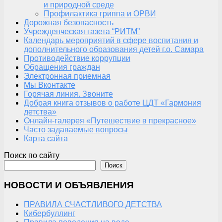
и природной среде
Профилактика гриппа и ОРВИ
Дорожная безопасность
Учрежденческая газета “РИТМ”
Календарь мероприятий в сфере воспитания и
дополнительного образования детей г.о. Самара
Противодействие коррупции
Обращения граждан
Электронная приемная
Мы Вконтакте
Горячая линия. Звоните
Добрая книга отзывов о работе ЦДТ «Гармония
детства»
Онлайн-галерея «Путешествие в прекрасное»
Часто задаваемые вопросы
Карта сайта
Поиск по сайту
Поиск
НОВОСТИ И ОБЪЯВЛЕНИЯ
ПРАВИЛА СЧАСТЛИВОГО ДЕТСТВА
Кибербуллинг