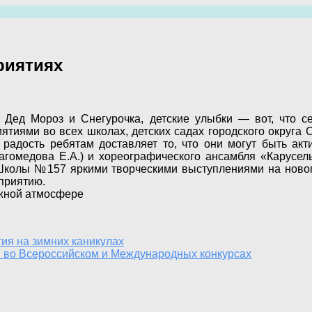
риятиях
, Дед Мороз и Снегурочка, детские улыбки — вот, что 
тиями во всех школах, детских садах городского округ
 радость ребятам доставляет то, что они могут быть акт
гомедова Е.А.) и хореографического ансамбля «Карусель
Школы №157 яркими творческими выступлениями на новог
приятию.
ужной атмосфере
ия на зимних каникулах
 во Всероссийском и Международных конкурсах