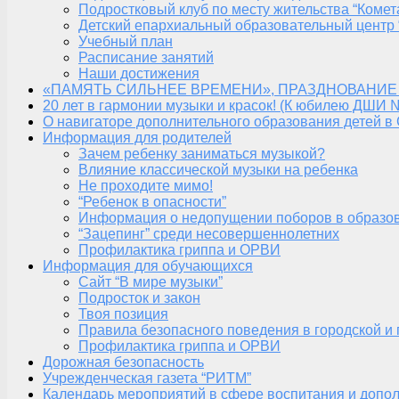
Подростковый клуб по месту жительства “Комет
Детский епархиальный образовательный центр 
Учебный план
Расписание занятий
Наши достижения
«ПАМЯТЬ СИЛЬНЕЕ ВРЕМЕНИ», ПРАЗДНОВАНИЕ
20 лет в гармонии музыки и красок! (К юбилею ДШИ 
О навигаторе дополнительного образования детей в
Информация для родителей
Зачем ребенку заниматься музыкой?
Влияние классической музыки на ребенка
Не проходите мимо!
“Ребенок в опасности”
Информация о недопущении поборов в образо
“Зацепинг” среди несовершеннолетних
Профилактика гриппа и ОРВИ
Информация для обучающихся
Сайт “В мире музыки”
Подросток и закон
Твоя позиция
Правила безопасного поведения в городской и
Профилактика гриппа и ОРВИ
Дорожная безопасность
Учрежденческая газета “РИТМ”
Календарь мероприятий в сфере воспитания и допол