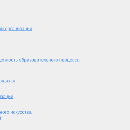
ой организации
енность образовательного процесса
ающихся
изации
ного искусства
а