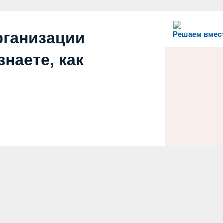
рганизации
Решаем вмес
наете, как