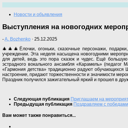
Перейти
к
Новости и объявления
содержимому
Выступления на новогодних мероп
-
A. Bozhenko
·
25.12.2025
🎄🎄🎄Ёлочки, огоньки, сказочные персонажи, подарки
учреждении. Эта неделя насыщена новогодними мероприя
для детей, ведь это пора сказок и чудес. Ещё большую
эстрадного вокального ансамбля «Карамель» (педагог Ма
«Гармония детства» традиционно радуют обучающихся 
настроение, придают торжественности и значимости меро
Праздник получился зажигательный яркий и прошел в др
Следующая публикация
Приглашаем на мероприят
Предыдущая публикация
Поздравляем с победами
Вам может также понравиться...