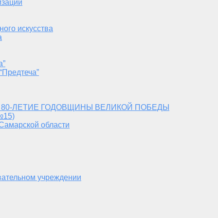
изации
ного искусства
а
а”
“Предтеча”
 80-ЛЕТИЕ ГОДОВЩИНЫ ВЕЛИКОЙ ПОБЕДЫ
№15)
 Самарской области
вательном учреждении