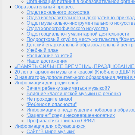
Организация питания в образовательной орган
Образовательный процесс
Отдел вокального искусства
Отдел изобразительного и декоративно-приклад
Отдел музыкально-инструментального искусств
Отдел хореографического искусства
Отдел социально-гуманитарной деятельности
Подростковый клуб по месту жительства “Комет
Детский епархиальный образовательный центр 
Учебный план
Расписание занятий
Наши достижения
«ПАМЯТЬ СИЛЬНЕЕ ВРЕМЕНИ», ПРАЗДНОВАНИЕ
20 лет в гармонии музыки и красок! (К юбилею ДШИ 
О навигаторе дополнительного образования детей в
Информация для родителей
Зачем ребенку заниматься музыкой?
Влияние классической музыки на ребенка
Не проходите мимо!
“Ребенок в опасности”
Информация о недопущении поборов в образо
“Зацепинг” среди несовершеннолетних
Профилактика гриппа и ОРВИ
Информация для обучающихся
Сайт “В мире музыки”