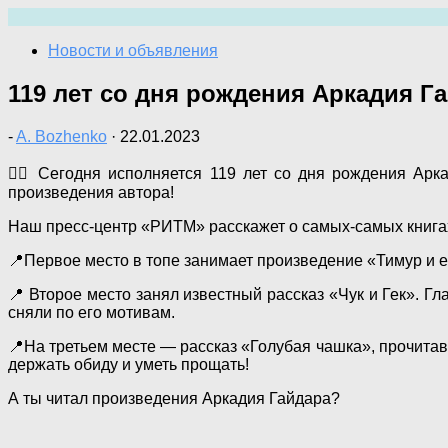
Перейти
к
Новости и объявления
содержимому
119 лет со дня рождения Аркадия Г
-
A. Bozhenko
·
22.01.2023
✍🏼 Сегодня исполняется 119 лет со дня рождения Арк
произведения автора!
Наш пресс-центр «РИТМ» расскажет о самых-самых книга
📍Первое место в топе занимает произведение «Тимур и е
📍 Второе место занял известный рассказ «Чук и Гек». Г
сняли по его мотивам.
📍На третьем месте — рассказ «Голубая чашка», прочитав 
держать обиду и уметь прощать!
А ты читал произведения Аркадия Гайдара?