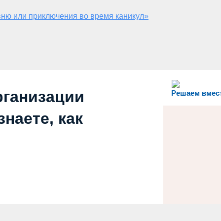
ню или приключения во время каникул»
рганизации
Решаем вмес
наете, как