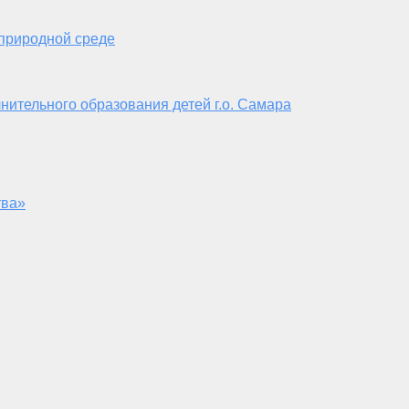
 природной среде
нительного образования детей г.о. Самара
тва»