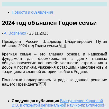
Перейти
к
Новости и объявления
содержимому
2024 год объявлен Годом семьи
-
A. Bozhenko
·
23.11.2023
Президент России Владимир Владимирович Путин
объявил 2024 год Годом семьи🇷🇺
Крепкая семья – это главная основа и надежный
фундамент для формирования в детях главных
общечеловеческих ценностей: честности, стремления к
добрым поступкам, уважения к старшим, к многовековым
традициям и славной истории, любви к Родине.
Полностью поддерживаем и рады за данное решение
нашего Президента🇷🇺
Следующая публикация
Выступление Карповой
В.В. в открытой региональной научно-практической