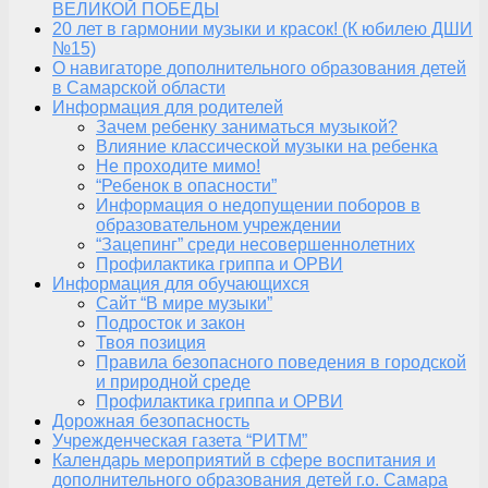
ВЕЛИКОЙ ПОБЕДЫ
20 лет в гармонии музыки и красок! (К юбилею ДШИ
№15)
О навигаторе дополнительного образования детей
в Самарской области
Информация для родителей
Зачем ребенку заниматься музыкой?
Влияние классической музыки на ребенка
Не проходите мимо!
“Ребенок в опасности”
Информация о недопущении поборов в
образовательном учреждении
“Зацепинг” среди несовершеннолетних
Профилактика гриппа и ОРВИ
Информация для обучающихся
Сайт “В мире музыки”
Подросток и закон
Твоя позиция
Правила безопасного поведения в городской
и природной среде
Профилактика гриппа и ОРВИ
Дорожная безопасность
Учрежденческая газета “РИТМ”
Календарь мероприятий в сфере воспитания и
дополнительного образования детей г.о. Самара