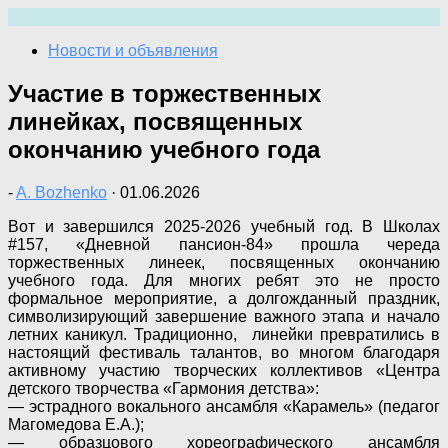
Перейти
к
Новости и объявления
содержимому
Участие в торжественных
линейках, посвященных
окончанию учебного года
-
A. Bozhenko
·
01.06.2026
Вот и завершился 2025-2026 учебный год. В Школах
#157, «Дневной пансион-84» прошла череда
торжественных линеек, посвященных окончанию
учебного года. Для многих ребят это не просто
формальное мероприятие, а долгожданный праздник,
символизирующий завершение важного этапа и начало
летних каникул. Традиционно, линейки превратились в
настоящий фестиваль талантов, во многом благодаря
активному участию творческих коллективов «Центра
детского творчества «Гармония детства»:
— эстрадного вокального ансамбля «Карамель» (педагог
Магомедова Е.А.);
— образцового хореографического ансамбля