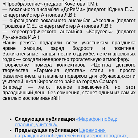
«Преображение» (педагог Кочетова Т.М.);
— вокального ансамбля «ДоРеМи» (педагог Юдина Е.С.,
концертмейстер Антонова Л.В.);
— образцового вокального ансамбля «Ассоль» (педагог
Трошкова С.Е., концертмейстер Антонова Л.В.);
— хореографического ансамбля «Карусель» (педагог
Лукьянова И.А.)
Наши ребята подарили всем участникам праздника
яркие эмоции, заряд бодрости и позитива.
Зажигательные танцы, песни о дружбе, лете и школьных
годах — создали невероятно трогательную атмосферу.
Творческие номера коллективов «Центра детского
творчества «Гармония детства» стали не просто
развлечением, а главным подарком для обучающихся и
учителей школ Кировского района города Самара.
Впереди — лето, полное приключений, но этот
праздничный день, без сомнения, станет одним из самых
светлых воспоминаний!!!
Следующая публикация
«Марафон побед:
спасибо, учитель!»
Предыдущая публикация
Церемония
награждения победителей и призеров городских,