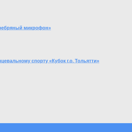
Серебряный микрофон»
цевальному спорту «Кубок г.о. Тольятти»