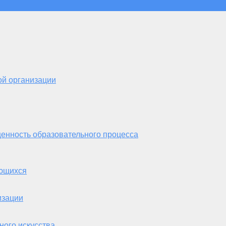
ой организации
енность образовательного процесса
ающихся
изации
ного искусства