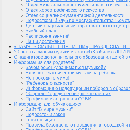
Отдел музыкально-инструментального искусств
Отдел хореографического искусства
Отдел социально-гуманитарной деятельности
Подростковый клуб по месту жительства “Комет
Детский епархиальный образовательный центр 
Учебный план
Расписание занятий
Наши достижения
«ПАМЯТЬ СИЛЬНЕЕ ВРЕМЕНИ», ПРАЗДНОВАНИЕ
20 лет в гармонии музыки и красок! (К юбилею ДШИ 
О навигаторе дополнительного образования детей в
Информация для родителей
Зачем ребенку заниматься музыкой?
Влияние классической музыки на ребенка
Не проходите мимо!
“Ребенок в опасности”
Информация о недопущении поборов в образо
“Зацепинг” среди несовершеннолетних
Профилактика гриппа и ОРВИ
Информация для обучающихся
Сайт “В мире музыки”
Подросток и закон
Твоя позиция
Правила безопасного поведения в городской и