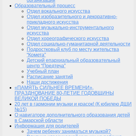
организации
Образовательный процесс
Отдел вокального искусства
Отдел изобразительного и декоративно-
прикладного искусства
Отдел музыкально-инструментального
искусства
Отдел хореографического искусства
Отдел социально-гуманитарной деятельности
Подростковый клуб по месту жительства
“Комета”
Детский епархиальный образовательный
центр “Предтеча”
Учебный план
Расписание занятий
Наши достижения
«ПАМЯТЬ СИЛЬНЕЕ ВРЕМЕНИ»,
ПРАЗДНОВАНИЕ 80-ЛЕТИЕ ГОДОВЩИНЫ
ВЕЛИКОЙ ПОБЕДЫ
20 лет в гармонии музыки и красок! (К юбилею ДШИ
№15)
О навигаторе дополнительного образования детей
в Самарской области
Информация для родителей
Зачем ребенку заниматься музыкой?