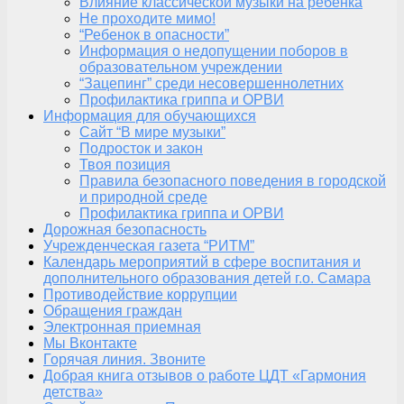
Влияние классической музыки на ребенка
Не проходите мимо!
“Ребенок в опасности”
Информация о недопущении поборов в
образовательном учреждении
“Зацепинг” среди несовершеннолетних
Профилактика гриппа и ОРВИ
Информация для обучающихся
Сайт “В мире музыки”
Подросток и закон
Твоя позиция
Правила безопасного поведения в городской
и природной среде
Профилактика гриппа и ОРВИ
Дорожная безопасность
Учрежденческая газета “РИТМ”
Календарь мероприятий в сфере воспитания и
дополнительного образования детей г.о. Самара
Противодействие коррупции
Обращения граждан
Электронная приемная
Мы Вконтакте
Горячая линия. Звоните
Добрая книга отзывов о работе ЦДТ «Гармония
детства»