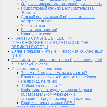
Отдел социально-гуманитарной деятельности
Подростковый клуб по месту жительства
“Комета”
Детский епархиальный образовательный
центр “Предтеча”
Учебный план
Расписание занятий
Наши достижения
«ПАМЯТЬ СИЛЬНЕЕ ВРЕМЕНИ»,
ПРАЗДНОВАНИЕ 80-ЛЕТИЕ ГОДОВЩИНЫ
ВЕЛИКОЙ ПОБЕДЫ
20 лет в гармонии музыки и красок! (К юбилею ДШИ
№15)
О навигаторе дополнительного образования детей
в Самарской области
Информация для родителей
Зачем ребенку заниматься музыкой?
Влияние классической музыки на ребенка
Не проходите мимо!
“Ребенок в опасности”
Информация о недопущении поборов в
образовательном учреждении
“Зацепинг” среди несовершеннолетних
Профилактика гриппа и ОРВИ