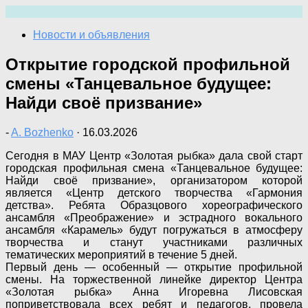
Перейти
к
Новости и объявления
содержимому
Открытие городской профильной
смены «Танцевальное будущее:
Найди своё призвание»
-
A. Bozhenko
·
16.03.2026
Сегодня в МАУ Центр «Золотая рыбка» дала свой старт
городская профильная смена «Танцевальное будущее:
Найди своё призвание», организатором которой
является «Центр детского творчества «Гармония
детства». Ребята Образцового хореографического
ансамбля «Преображение» и эстрадного вокального
ансамбля «Карамель» будут погружаться в атмосферу
творчества и станут участниками различных
тематических мероприятий в течение 5 дней.
Первый день — особенный — открытие профильной
смены. На торжественной линейке директор Центра
«Золотая рыбка» Анна Игоревна Лисовская
поприветствовала всех ребят и педагогов, провела