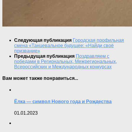
Следующая публикация
Городская профильная
смена «Танцевальное будущее: «Найди своё
призвание»
Предыдущая публикация
Поздравляем с
победами в Региональных, Межрегиональных,
Всероссийских и Международных конкурсах
Вам может также понравиться...
Ëлка — символ Нового года и Рождества
01.01.2023