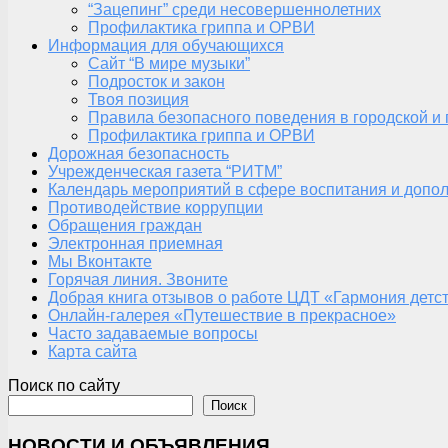
“Зацепинг” среди несовершеннолетних
Профилактика гриппа и ОРВИ
Информация для обучающихся
Сайт “В мире музыки”
Подросток и закон
Твоя позиция
Правила безопасного поведения в городской и
Профилактика гриппа и ОРВИ
Дорожная безопасность
Учрежденческая газета “РИТМ”
Календарь мероприятий в сфере воспитания и допол
Противодействие коррупции
Обращения граждан
Электронная приемная
Мы Вконтакте
Горячая линия. Звоните
Добрая книга отзывов о работе ЦДТ «Гармония детс
Онлайн-галерея «Путешествие в прекрасное»
Часто задаваемые вопросы
Карта сайта
Поиск по сайту
Поиск
НОВОСТИ И ОБЪЯВЛЕНИЯ