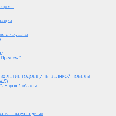
ающихся
изации
ного искусства
а
а”
“Предтеча”
 80-ЛЕТИЕ ГОДОВЩИНЫ ВЕЛИКОЙ ПОБЕДЫ
№15)
 Самарской области
вательном учреждении