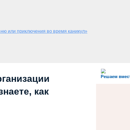
ню или приключения во время каникул»
рганизации
Решаем вмес
наете, как