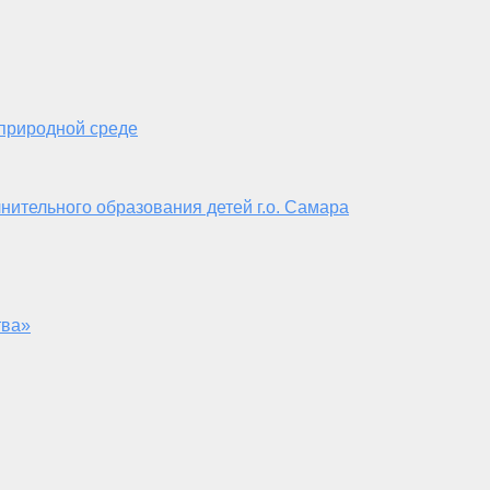
 природной среде
нительного образования детей г.о. Самара
тва»