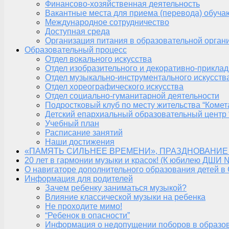
Финансово-хозяйственная деятельность
Вакантные места для приема (перевода) обуч
Международное сотрудничество
Доступная среда
Организация питания в образовательной орган
Образовательный процесс
Отдел вокального искусства
Отдел изобразительного и декоративно-приклад
Отдел музыкально-инструментального искусств
Отдел хореографического искусства
Отдел социально-гуманитарной деятельности
Подростковый клуб по месту жительства “Комет
Детский епархиальный образовательный центр 
Учебный план
Расписание занятий
Наши достижения
«ПАМЯТЬ СИЛЬНЕЕ ВРЕМЕНИ», ПРАЗДНОВАНИЕ
20 лет в гармонии музыки и красок! (К юбилею ДШИ 
О навигаторе дополнительного образования детей в
Информация для родителей
Зачем ребенку заниматься музыкой?
Влияние классической музыки на ребенка
Не проходите мимо!
“Ребенок в опасности”
Информация о недопущении поборов в образо