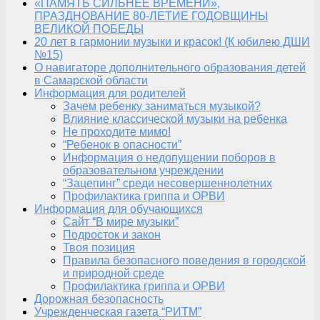
«ПАМЯТЬ СИЛЬНЕЕ ВРЕМЕНИ»,
ПРАЗДНОВАНИЕ 80-ЛЕТИЕ ГОДОВЩИНЫ
ВЕЛИКОЙ ПОБЕДЫ
20 лет в гармонии музыки и красок! (К юбилею ДШИ
№15)
О навигаторе дополнительного образования детей
в Самарской области
Информация для родителей
Зачем ребенку заниматься музыкой?
Влияние классической музыки на ребенка
Не проходите мимо!
“Ребенок в опасности”
Информация о недопущении поборов в
образовательном учреждении
“Зацепинг” среди несовершеннолетних
Профилактика гриппа и ОРВИ
Информация для обучающихся
Сайт “В мире музыки”
Подросток и закон
Твоя позиция
Правила безопасного поведения в городской
и природной среде
Профилактика гриппа и ОРВИ
Дорожная безопасность
Учрежденческая газета “РИТМ”