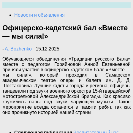
Перейти
к
Новости и объявления
содержимому
Офицерско-кадетский бал «Вместе
— мы сила!»
-
A. Bozhenko
·
15.12.2025
Обучающиеся объединения «Традиции русского Бала»
вместе с педагогом Горяйновой Анной Евгеньевной
приняли участие в офицерско-кадетском бале «Вместе —
мы сила!», который проходил в Самарском
академическом театре оперы и балета им. Д. Д.
Шостаковича. Лучшие кадеты города и региона, офицеры
танцевали под звуки военного оркестра 15-й гвардейской
мотострелковой Александрийской бригады. Как красиво
кружились пары под звуки чарующей музыки. Такое
мероприятие всегда останется в памяти ребят, так как
оно проникнуто историей нашей страны
Следующая публикация
Воспитательный час