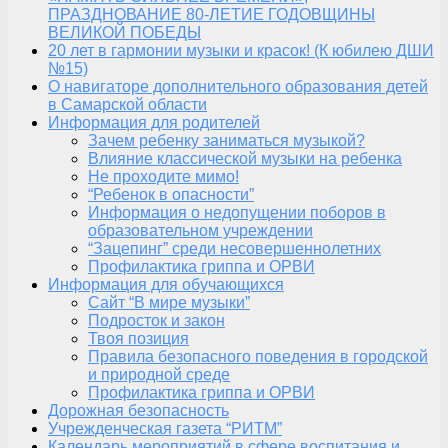
ПРАЗДНОВАНИЕ 80-ЛЕТИЕ ГОДОВЩИНЫ
ВЕЛИКОЙ ПОБЕДЫ
20 лет в гармонии музыки и красок! (К юбилею ДШИ
№15)
О навигаторе дополнительного образования детей
в Самарской области
Информация для родителей
Зачем ребенку заниматься музыкой?
Влияние классической музыки на ребенка
Не проходите мимо!
“Ребенок в опасности”
Информация о недопущении поборов в
образовательном учреждении
“Зацепинг” среди несовершеннолетних
Профилактика гриппа и ОРВИ
Информация для обучающихся
Сайт “В мире музыки”
Подросток и закон
Твоя позиция
Правила безопасного поведения в городской
и природной среде
Профилактика гриппа и ОРВИ
Дорожная безопасность
Учрежденческая газета “РИТМ”
Календарь мероприятий в сфере воспитания и