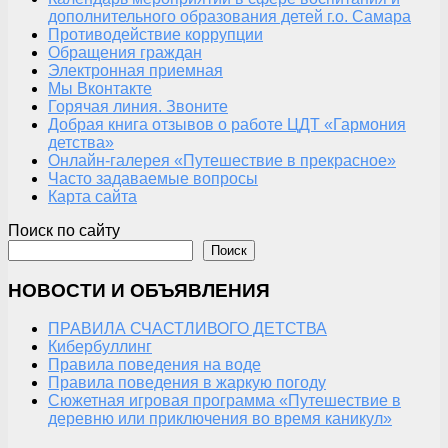
дополнительного образования детей г.о. Самара
Противодействие коррупции
Обращения граждан
Электронная приемная
Мы Вконтакте
Горячая линия. Звоните
Добрая книга отзывов о работе ЦДТ «Гармония
детства»
Онлайн-галерея «Путешествие в прекрасное»
Часто задаваемые вопросы
Карта сайта
Поиск по сайту
Поиск
НОВОСТИ И ОБЪЯВЛЕНИЯ
ПРАВИЛА СЧАСТЛИВОГО ДЕТСТВА
Кибербуллинг
Правила поведения на воде
Правила поведения в жаркую погоду
Сюжетная игровая программа «Путешествие в
деревню или приключения во время каникул»