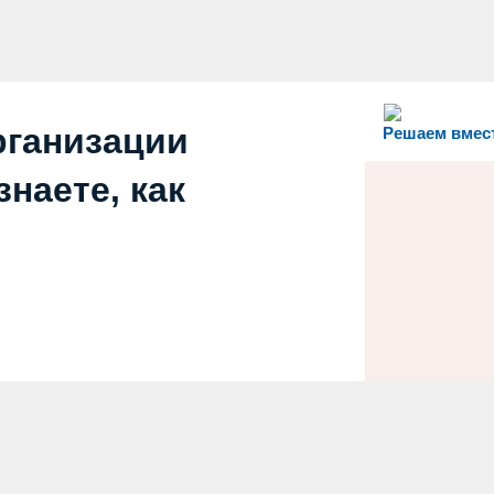
рганизации
Решаем вмес
наете, как