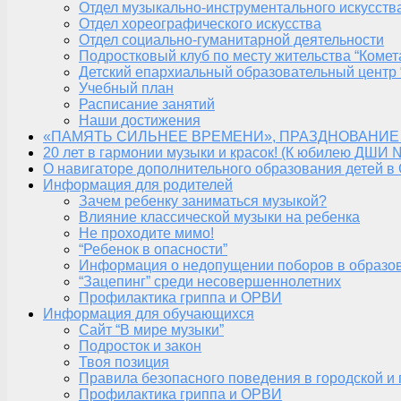
Отдел музыкально-инструментального искусств
Отдел хореографического искусства
Отдел социально-гуманитарной деятельности
Подростковый клуб по месту жительства “Комет
Детский епархиальный образовательный центр 
Учебный план
Расписание занятий
Наши достижения
«ПАМЯТЬ СИЛЬНЕЕ ВРЕМЕНИ», ПРАЗДНОВАНИЕ
20 лет в гармонии музыки и красок! (К юбилею ДШИ 
О навигаторе дополнительного образования детей в
Информация для родителей
Зачем ребенку заниматься музыкой?
Влияние классической музыки на ребенка
Не проходите мимо!
“Ребенок в опасности”
Информация о недопущении поборов в образо
“Зацепинг” среди несовершеннолетних
Профилактика гриппа и ОРВИ
Информация для обучающихся
Сайт “В мире музыки”
Подросток и закон
Твоя позиция
Правила безопасного поведения в городской и
Профилактика гриппа и ОРВИ