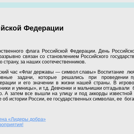
ийской Федерации
рственного флага Российской Федерации. День Российско
разрывно связан со становлением Российского государст
ю страну, за наших соотечественников.
ский час «Флаг державы — символ славы» Воспитание люб
ные задачи, которые решались при проведении праз
дерации и его значении в жизни нашей страны. В игров
ки и умницы», и т.д. Девчонки и мальчишки отгадывали б
р. А затем все вышли на улицу и под аккорды известной 
б истории России, ее государственных символах, ее бога
ена «Лидеры добра»
оприятия!