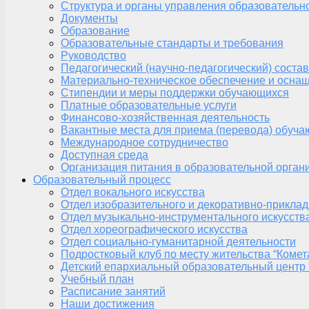
Структура и органы управления образовательн
Документы
Образование
Образовательные стандарты и требования
Руководство
Педагогический (научно-педагогический) состав
Материально-техническое обеспечение и оснащ
Стипендии и меры поддержки обучающихся
Платные образовательные услуги
Финансово-хозяйственная деятельность
Вакантные места для приема (перевода) обуч
Международное сотрудничество
Доступная среда
Организация питания в образовательной орган
Образовательный процесс
Отдел вокального искусства
Отдел изобразительного и декоративно-приклад
Отдел музыкально-инструментального искусств
Отдел хореографического искусства
Отдел социально-гуманитарной деятельности
Подростковый клуб по месту жительства “Комет
Детский епархиальный образовательный центр 
Учебный план
Расписание занятий
Наши достижения