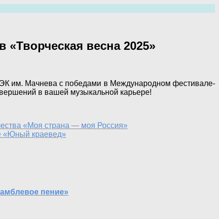
 «Творческая весна 2025»
ЭК им. Мачнева с победами в Международном фестивале-
 свершений в вашей музыкальной карьере!
чества «Моя страна — моя Россия»
се «Юный краевед»
самблевое пение»