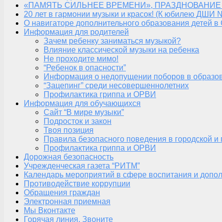
«ПАМЯТЬ СИЛЬНЕЕ ВРЕМЕНИ», ПРАЗДНОВАНИЕ
20 лет в гармонии музыки и красок! (К юбилею ДШИ 
О навигаторе дополнительного образования детей в
Информация для родителей
Зачем ребенку заниматься музыкой?
Влияние классической музыки на ребенка
Не проходите мимо!
“Ребенок в опасности”
Информация о недопущении поборов в образо
“Зацепинг” среди несовершеннолетних
Профилактика гриппа и ОРВИ
Информация для обучающихся
Сайт “В мире музыки”
Подросток и закон
Твоя позиция
Правила безопасного поведения в городской и
Профилактика гриппа и ОРВИ
Дорожная безопасность
Учрежденческая газета “РИТМ”
Календарь мероприятий в сфере воспитания и допол
Противодействие коррупции
Обращения граждан
Электронная приемная
Мы Вконтакте
Горячая линия. Звоните