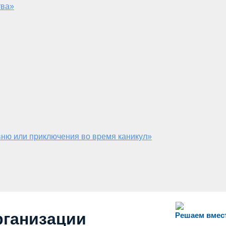
тва»
ню или приключения во время каникул»
рганизации
Решаем вмес