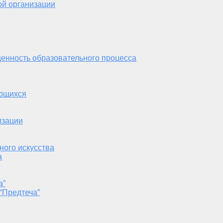
ой организации
енность образовательного процесса
ающихся
изации
ного искусства
а
а”
“Предтеча”