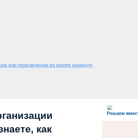
ню или приключения во время каникул»
рганизации
Решаем вмес
наете, как