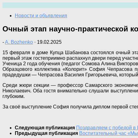
Перейти
к
Новости и объявления
содержимому
Очный этап научно-практической к
-
A. Bozhenko
·
19.02.2025
15 февраля в доме Купца Шабанова состоялся очный эта
первый этаж гостеприимно распахнул двери перед участ
Ученица 2 года обучения (педагог Сомова Алина Викторов
Образцового коллектива «Колорит» София Чепрасова п
прадедушки — Чепрасова Василия Григорьевича, который 
Среди жюри секции — профессор Самарского экономичес
Николаевич. Оба гостя внимательно слушали выступлени
глубоким.
За своё выступление София получила диплом первой сте
Следующая публикация
Поздравляем с победой в 
Предыдущая публикация
Воспитательный час «Мы