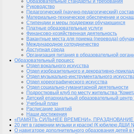
Образовательные стандарты и требования
Руководство
Педагогический (научно-педагогический) состав
Материально-техническое обеспечение и оснащ
Стипендии и меры поддержки обучающихся
Платные образовательные услуги
Финансово-хозяйственная деятельность
Вакантные места для приема (перевода) обуч
Международное сотрудничество
Доступная среда
Организация питания в образовательной орган
Образовательный процесс
Отдел вокального искусства
Отдел изобразительного и декоративно-приклад
Отдел музыкально-инструментального искусств
Отдел хореографического искусства
Отдел социально-гуманитарной деятельности
Подростковый клуб по месту жительства “Комет
Детский епархиальный образовательный центр 
Учебный план
Расписание занятий
Наши достижения
«ПАМЯТЬ СИЛЬНЕЕ ВРЕМЕНИ», ПРАЗДНОВАНИЕ
20 лет в гармонии музыки и красок! (К юбилею ДШИ 
О навигаторе дополнительного образования детей в