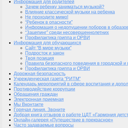
Информация для родителей
Зачем ребенку заниматься музыкой?
Влияние классической музыки на ребенка
Не проходите мимо!
“Ребенок в опасности”
Информация о недопущении поборов в образо
“Зацепинг” среди несовершеннолетних
Профилактика гриппа и ОРВИ
Информация для обучающихся
Сайт “В мире музыки”
Подросток и закон
Твоя позиция
Правила безопасного поведения в городской и
Профилактика гриппа и ОРВИ
Дорожная безопасность
Учрежденческая газета “РИТМ”
Календарь мероприятий в сфере воспитания и допол
Противодействие коррупции
Обращения граждан
Электронная приемная
Мы Вконтакте
Горячая линия. Звоните
Добрая книга отзывов о работе ЦДТ «Гармония детс
Онлайн-галерея «Путешествие в прекрасное»
Часто задаваемые вопросы