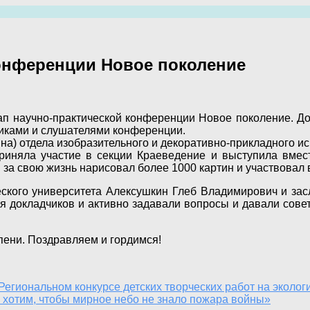
онференции Новое поколение
п научно-практической конференции Новое поколение. До
никами и слушателями конференции.
на) отдела изобразительного и декоративно-прикладного ис
риняла участие в секции Краеведение и выступила вмес
за свою жизнь нарисовал более 1000 картин и участвовал 
кого университета Алексушкин Глеб Владимирович и зас
я докладчиков и активно задавали вопросы и давали сове
пени. Поздравляем и гордимся!
Региональном конкурсе детских творческих работ на эколо
 хотим, чтобы мирное небо не знало пожара войны»