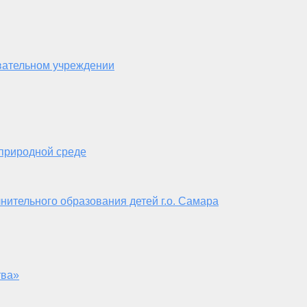
вательном учреждении
 природной среде
нительного образования детей г.о. Самара
тва»