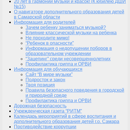
20 лет в гармонии музыки и красок! (К юбилею ДШИ
№15)
О навигаторе дополнительного образования детей
в Самарской области
Информация для родителей
Зачем ребенку заниматься музыкой?
Влияние классической музыки на ребенка
Не проходите мимо!
“Ребенок в опасности”
Информация о недопущении поборов в
образовательном учреждении
“Зацепинг” среди несовершеннолетних
Профилактика гриппа и ОРВИ
Информация для обучающихся
Сайт “В мире музыки”
Подросток и закон
Твоя позиция
Правила безопасного поведения в городской
и природной среде
Профилактика гриппа и ОРВИ
Дорожная безопасность
Учрежденческая газета “РИТМ”
Календарь мероприятий в сфере воспитания и
дополнительного образования детей г.о. Самара
Противодействие коррупции