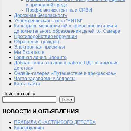
и природной среде
Профилактика гриппа и ОРВИ
Дорожная безопасность
Учрежденческая газета “РИТМ”
Календарь мероприятий в сфере воспитания и
дополнительного образования детей г.о. Самара
Противодействие коррупции
Обращения граждан
Электронная приемная
Мы Вконтакте
Горячая линия. Звоните
Добрая книга отзывов о работе ЦДТ «Гармония
детства»
Онлайн-галерея «Путешествие в прекрасное»
Часто задаваемые вопросы
Карта сайта
Поиск по сайту
Поиск
НОВОСТИ И ОБЪЯВЛЕНИЯ
ПРАВИЛА СЧАСТЛИВОГО ДЕТСТВА
Кибербуллинг