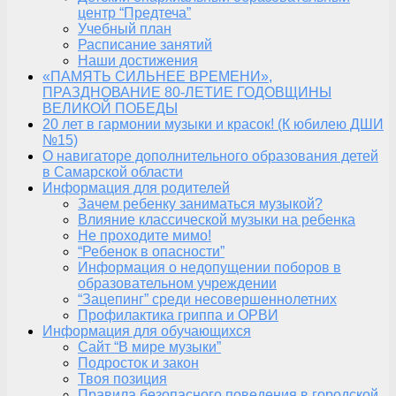
центр “Предтеча”
Учебный план
Расписание занятий
Наши достижения
«ПАМЯТЬ СИЛЬНЕЕ ВРЕМЕНИ»,
ПРАЗДНОВАНИЕ 80-ЛЕТИЕ ГОДОВЩИНЫ
ВЕЛИКОЙ ПОБЕДЫ
20 лет в гармонии музыки и красок! (К юбилею ДШИ
№15)
О навигаторе дополнительного образования детей
в Самарской области
Информация для родителей
Зачем ребенку заниматься музыкой?
Влияние классической музыки на ребенка
Не проходите мимо!
“Ребенок в опасности”
Информация о недопущении поборов в
образовательном учреждении
“Зацепинг” среди несовершеннолетних
Профилактика гриппа и ОРВИ
Информация для обучающихся
Сайт “В мире музыки”
Подросток и закон
Твоя позиция
Правила безопасного поведения в городской