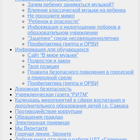
Зачем ребенку заниматься музыкой?
Влияние классической музыки на ребенка
Не проходите мимо!
“Ребенок в опасности”
Информация о недопущении поборов в
образовательном учреждении
“Зацепинг” среди несовершеннолетних
Профилактика гриппа и ОРВИ
Информация для обучающихся
Сайт “В мире музыки”
Подросток и закон
Твоя позиция
Правила безопасного поведения в городской
и природной среде
Профилактика гриппа и ОРВИ
Дорожная безопасность
Учрежденческая газета “РИТМ”
Календарь мероприятий в сфере воспитания и
дополнительного образования детей г.о. Самара
Противодействие коррупции
Обращения граждан
Электронная приемная
Мы Вконтакте
Горячая линия. Звоните
Добрая книга отзывов о работе ЦДТ «Гармония