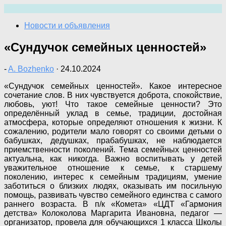
Перейти
к
Новости и объявления
содержимому
«Сундучок семейных ценностей»
-
A. Bozhenko
·
24.10.2024
«Сундучок семейных ценностей». Какое интересное
сочетание слов. В них чувствуется доброта, спокойствие,
любовь, уют! Что такое семейные ценности? Это
определённый уклад в семье, традиции, достойная
атмосфера, которые определяют отношения к жизни. К
сожалению, родители мало говорят со своими детьми о
бабушках, дедушках, прабабушках, не наблюдается
приемственности поколений. Тема семейных ценностей
актуальна, как никогда. Важно воспитывать у детей
уважительное отношение к семье, к старшему
поколению, интерес к семейным традициям, умение
заботиться о близких людях, оказывать им посильную
помощь, развивать чувство семейного единства с самого
раннего возраста. В п/к «Комета» «ЦДТ «Гармония
детства» Колоколова Маргарита Ивановна, педагог —
организатор, провела для обучающихся 1 класса Школы