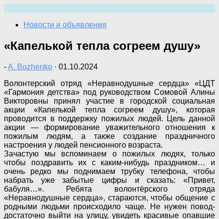
Перейти
к
Новости и объявления
содержимому
«Капелькой тепла согреем душу»
-
A. Bozhenko
·
01.10.2024
Волонтерский отряд «Неравнодушные сердца» «ЦДТ
«Гармония детства» под руководством Сомовой Алины
Викторовны принял участие в городской социальная
акции «Капелькой тепла согреем душу», которая
проводится в поддержку пожилых людей. Цель данной
акции — формирование уважительного отношения к
пожилым людям, а также создание праздничного
настроения у людей пенсионного возраста.
Зачастую мы вспоминаем о пожилых людях, только
чтобы поздравить их с каким-нибудь праздником… и
очень редко мы поднимаем трубку телефона, чтобы
набрать уже забытые цифры и сказать: «Привет,
бабуля…». Ребята волонтёрского отряда
«Неравнодушные сердца», стараются, чтобы общение с
родными людьми происходило чаще. Не нужен повод-
достаточно выйти на улицу, увидеть красивые опавшие