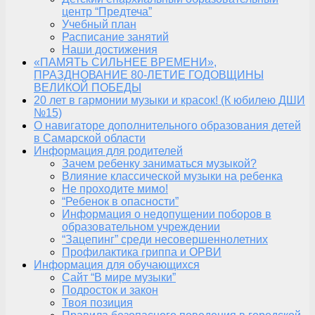
центр “Предтеча”
Учебный план
Расписание занятий
Наши достижения
«ПАМЯТЬ СИЛЬНЕЕ ВРЕМЕНИ»,
ПРАЗДНОВАНИЕ 80-ЛЕТИЕ ГОДОВЩИНЫ
ВЕЛИКОЙ ПОБЕДЫ
20 лет в гармонии музыки и красок! (К юбилею ДШИ
№15)
О навигаторе дополнительного образования детей
в Самарской области
Информация для родителей
Зачем ребенку заниматься музыкой?
Влияние классической музыки на ребенка
Не проходите мимо!
“Ребенок в опасности”
Информация о недопущении поборов в
образовательном учреждении
“Зацепинг” среди несовершеннолетних
Профилактика гриппа и ОРВИ
Информация для обучающихся
Сайт “В мире музыки”
Подросток и закон
Твоя позиция