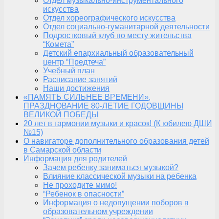
Отдел музыкально-инструментального
искусства
Отдел хореографического искусства
Отдел социально-гуманитарной деятельности
Подростковый клуб по месту жительства
“Комета”
Детский епархиальный образовательный
центр “Предтеча”
Учебный план
Расписание занятий
Наши достижения
«ПАМЯТЬ СИЛЬНЕЕ ВРЕМЕНИ»,
ПРАЗДНОВАНИЕ 80-ЛЕТИЕ ГОДОВЩИНЫ
ВЕЛИКОЙ ПОБЕДЫ
20 лет в гармонии музыки и красок! (К юбилею ДШИ
№15)
О навигаторе дополнительного образования детей
в Самарской области
Информация для родителей
Зачем ребенку заниматься музыкой?
Влияние классической музыки на ребенка
Не проходите мимо!
“Ребенок в опасности”
Информация о недопущении поборов в
образовательном учреждении