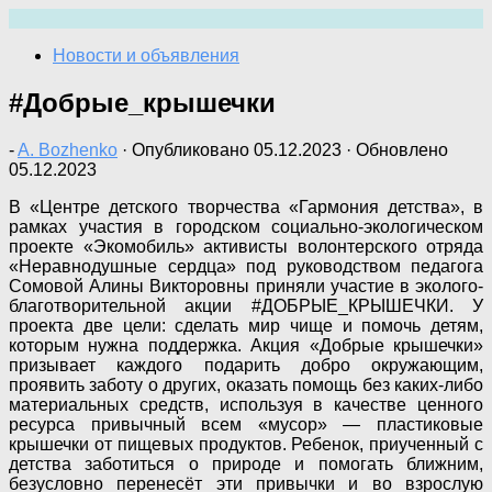
Перейти
к
Новости и объявления
содержимому
#Добрые_крышечки
-
A. Bozhenko
· Опубликовано
05.12.2023
· Обновлено
05.12.2023
В «Центре детского творчества «Гармония детства», в
рамках участия в городском социально-экологическом
проекте «Экомобиль» активисты волонтерского отряда
«Неравнодушные сердца» под руководством педагога
Сомовой Алины Викторовны приняли участие в эколого-
благотворительной акции #ДОБРЫЕ_КРЫШЕЧКИ. У
проекта две цели: сделать мир чище и помочь детям,
которым нужна поддержка. Акция «Добрые крышечки»
призывает каждого подарить добро окружающим,
проявить заботу о других, оказать помощь без каких-либо
материальных средств, используя в качестве ценного
ресурса привычный всем «мусор» — пластиковые
крышечки от пищевых продуктов. Ребенок, приученный с
детства заботиться о природе и помогать ближним,
безусловно перенесёт эти привычки и во взрослую