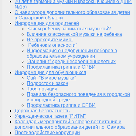
20 лет в гармонии музыки и красок! (К юбилею ДШИ
№15)
О навигаторе дополнительного образования детей
в Самарской области
Информация для родителей
Зачем ребенку заниматься музыкой?
Влияние классической музыки на ребенка
Не проходите мимо!
“Ребенок в опасности”
Информация о недопущении поборов в
образовательном учреждении
“Зацепинг” среди несовершеннолетних
Профилактика гриппа и ОРВИ
Информация для обучающихся
Сайт “В мире музыки”
Подросток и закон
Твоя позиция
Правила безопасного поведения в городской
и природной среде
Профилактика гриппа и ОРВИ
Дорожная безопасность
Учрежденческая газета “РИТМ”
Календарь мероприятий в сфере воспитания и
дополнительного образования детей г.о. Самара
Противодействие коррупции