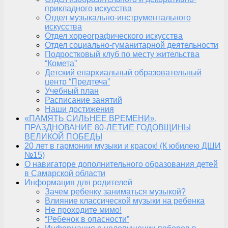
прикладного искусства
Отдел музыкально-инструментального
искусства
Отдел хореографического искусства
Отдел социально-гуманитарной деятельности
Подростковый клуб по месту жительства
“Комета”
Детский епархиальный образовательный
центр “Предтеча”
Учебный план
Расписание занятий
Наши достижения
«ПАМЯТЬ СИЛЬНЕЕ ВРЕМЕНИ»,
ПРАЗДНОВАНИЕ 80-ЛЕТИЕ ГОДОВЩИНЫ
ВЕЛИКОЙ ПОБЕДЫ
20 лет в гармонии музыки и красок! (К юбилею ДШИ
№15)
О навигаторе дополнительного образования детей
в Самарской области
Информация для родителей
Зачем ребенку заниматься музыкой?
Влияние классической музыки на ребенка
Не проходите мимо!
“Ребенок в опасности”