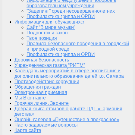
Информация о недопущении поборов в
образовательном учреждении
“Зацепинг” среди несовершеннолетних
Профилактика гриппа и ОРВИ
Информация для обучающихся
Сайт “В мире музыки”
Подросток и закон
Твоя позиция
Правила безопасного поведения в городской
и природной среде
Профилактика гриппа и ОРВИ
Дорожная безопасность
Учрежденческая газета “РИТМ”
Календарь мероприятий в сфере воспитания и
дополнительного образования детей г.о. Самара
Противодействие коррупции
Обращения граждан
Электронная приемная
Мы Вконтакте
Горячая линия. Звоните
Добрая книга отзывов о работе ЦДТ «Гармония
детства»
Онлайн-галерея «Путешествие в прекрасное»
Часто задаваемые вопросы
Карта сайта