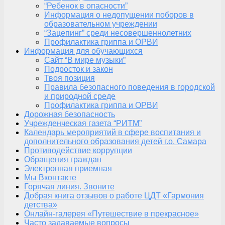
“Ребенок в опасности”
Информация о недопущении поборов в
образовательном учреждении
“Зацепинг” среди несовершеннолетних
Профилактика гриппа и ОРВИ
Информация для обучающихся
Сайт “В мире музыки”
Подросток и закон
Твоя позиция
Правила безопасного поведения в городской
и природной среде
Профилактика гриппа и ОРВИ
Дорожная безопасность
Учрежденческая газета “РИТМ”
Календарь мероприятий в сфере воспитания и
дополнительного образования детей г.о. Самара
Противодействие коррупции
Обращения граждан
Электронная приемная
Мы Вконтакте
Горячая линия. Звоните
Добрая книга отзывов о работе ЦДТ «Гармония
детства»
Онлайн-галерея «Путешествие в прекрасное»
Часто задаваемые вопросы