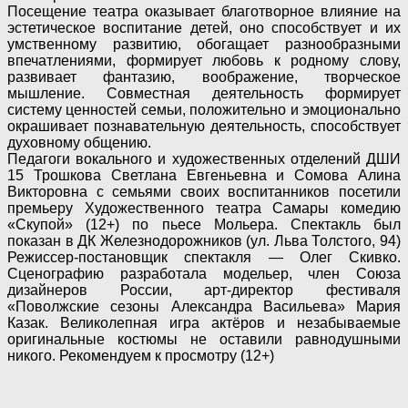
Посещение театра оказывает благотворное влияние на
эстетическое воспитание детей, оно способствует и их
умственному развитию, обогащает разнообразными
впечатлениями, формирует любовь к родному слову,
развивает фантазию, воображение, творческое
мышление. Совместная деятельность формирует
систему ценностей семьи, положительно и эмоционально
окрашивает познавательную деятельность, способствует
духовному общению.
Педагоги вокального и художественных отделений ДШИ
15 Трошкова Светлана Евгеньевна и Сомова Алина
Викторовна с семьями своих воспитанников посетили
премьеру Художественного театра Самары комедию
«Скупой» (12+) по пьесе Мольера. Спектакль был
показан в ДК Железнодорожников (ул. Льва Толстого, 94)
Режиссер-постановщик спектакля — Олег Скивко.
Сценографию разработала модельер, член Союза
дизайнеров России, арт-директор фестиваля
«Поволжские сезоны Александра Васильева» Мария
Казак. Великолепная игра актёров и незабываемые
оригинальные костюмы не оставили равнодушными
никого. Рекомендуем к просмотру (12+)