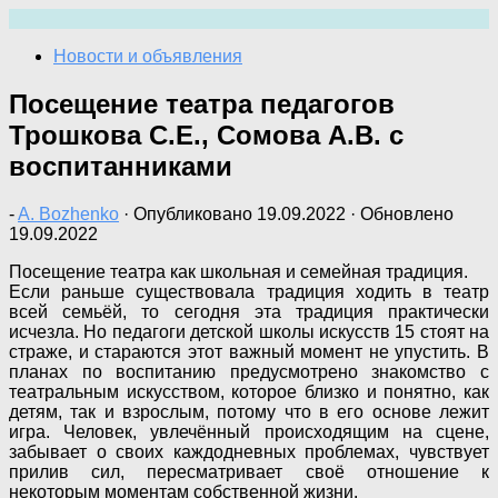
Перейти
к
Новости и объявления
содержимому
Посещение театра педагогов
Трошкова С.Е., Сомова А.В. с
воспитанниками
-
A. Bozhenko
· Опубликовано
19.09.2022
· Обновлено
19.09.2022
Посещение театра как школьная и семейная традиция.
Если раньше существовала традиция ходить в театр
всей семьёй, то сегодня эта традиция практически
исчезла. Но педагоги детской школы искусств 15 стоят на
страже, и стараются этот важный момент не упустить. В
планах по воспитанию предусмотрено знакомство с
театральным искусством, которое близко и понятно, как
детям, так и взрослым, потому что в его основе лежит
игра. Человек, увлечённый происходящим на сцене,
забывает о своих каждодневных проблемах, чувствует
прилив сил, пересматривает своё отношение к
некоторым моментам собственной жизни.