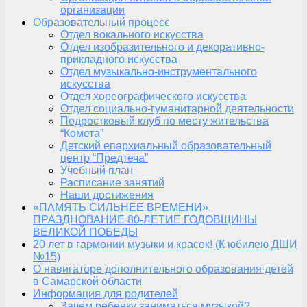
организации
Образовательный процесс
Отдел вокального искусства
Отдел изобразительного и декоративно-
прикладного искусства
Отдел музыкально-инструментального
искусства
Отдел хореографического искусства
Отдел социально-гуманитарной деятельности
Подростковый клуб по месту жительства
“Комета”
Детский епархиальный образовательный
центр “Предтеча”
Учебный план
Расписание занятий
Наши достижения
«ПАМЯТЬ СИЛЬНЕЕ ВРЕМЕНИ»,
ПРАЗДНОВАНИЕ 80-ЛЕТИЕ ГОДОВЩИНЫ
ВЕЛИКОЙ ПОБЕДЫ
20 лет в гармонии музыки и красок! (К юбилею ДШИ
№15)
О навигаторе дополнительного образования детей
в Самарской области
Информация для родителей
Зачем ребенку заниматься музыкой?