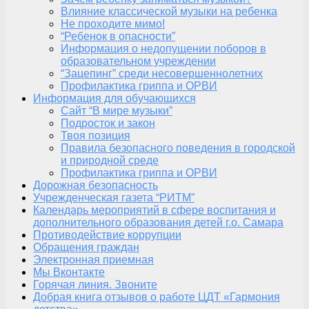
Влияние классической музыки на ребенка
Не проходите мимо!
“Ребенок в опасности”
Информация о недопущении поборов в
образовательном учреждении
“Зацепинг” среди несовершеннолетних
Профилактика гриппа и ОРВИ
Информация для обучающихся
Сайт “В мире музыки”
Подросток и закон
Твоя позиция
Правила безопасного поведения в городской
и природной среде
Профилактика гриппа и ОРВИ
Дорожная безопасность
Учрежденческая газета “РИТМ”
Календарь мероприятий в сфере воспитания и
дополнительного образования детей г.о. Самара
Противодействие коррупции
Обращения граждан
Электронная приемная
Мы Вконтакте
Горячая линия. Звоните
Добрая книга отзывов о работе ЦДТ «Гармония