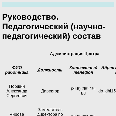
Перейти
к
содержимому
Руководство.
Педагогический (научно-
педагогический) состав
Администрация Центра
ФИО
Контактный
Адрес
Должность
работника
телефон
Поршин
(846) 269-15-
Александр
Директор
do_dhi15
88
Сергеевич
Заместитель
Чирова
директора по