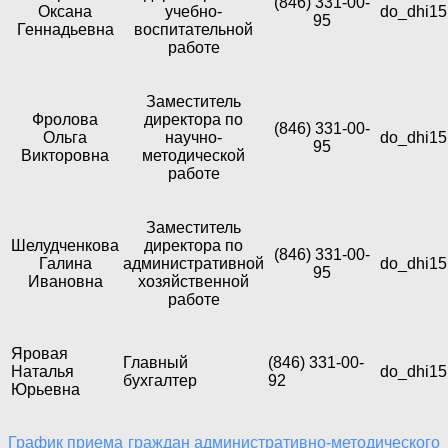
(846) 331-00-
Оксана
учебно-
do_dhi15
95
Геннадьевна
воспитательной
работе
Заместитель
Фролова
директора по
(846) 331-00-
Ольга
научно-
do_dhi15
95
Викторовна
методической
работе
Заместитель
Шелудченкова
директора по
(846) 331-00-
Галина
административной
do_dhi15
95
Ивановна
хозяйственной
работе
Яровая
Главный
(846) 331-00-
Наталья
do_dhi15
бухгалтер
92
Юрьевна
График приема граждан административно-методического