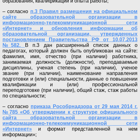
образования, квалификации и опыта работы;
– согласно
п.3 Правил размещения на официальном
сайте образовательной организации в
информационно-телекоммуникационной сети
«Интернет» и обновления информации об
образовательной организации, утвержденных
постановлением Правительства РФ от 10.07.2013
№582.
В п.3 дан расширенный список данных о
педагогах, который должен быть опубликован на сайте:
фамилия, имя, отчество (при наличии) работника,
занимаемая должность (должности), преподаваемые
дисциплины, ученая степень (при наличии), ученое
звание (при наличии), наименование направления
подготовки и (или) специальности, данные о повышении
квалификации и (или) профессиональной
переподготовке (при наличии), общий стаж, стаж работы
по специальности;
– согласно
приказа Рособрнадзора от 29 мая 2014 г.
№785 «Об утверждении к структуре официального
сайта образовательной организации в
информационно-телекоммуникационной сети
«Интернет»
и формат представленной на нем
информации»;