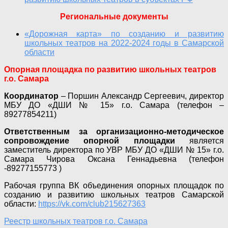
Региональные документы
«Дорожная карта» по созданию и развитию
школьных театров на 2022-2024 годы в Самарской
области
Опорная площадка по развитию школьных театров
г.о. Самара
Координатор
– Поршин Александр Сергеевич, директор
МБУ ДО «ДШИ № 15» г.о. Самара (телефон –
89277854211)
Ответственным за организационно-методическое
сопровождение опорной площадки
является
заместитель директора по УВР МБУ ДО «ДШИ № 15» г.о.
Самара Чирова Оксана Геннадьевна (телефон
-89277155773 )
Рабочая группа ВК объединения опорных площадок по
созданию и развитию школьных театров Самарской
области:
https://vk.com/club215627363
Реестр школьных театров г.о. Самара