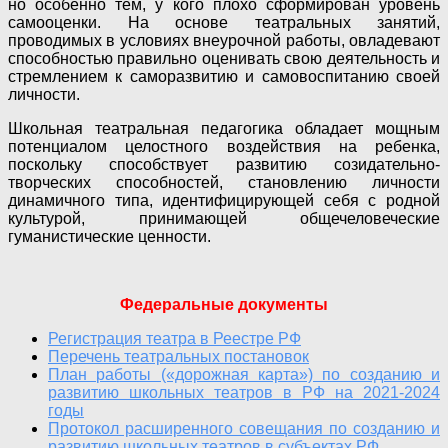
но особенно тем, у кого плохо сформирован уровень
самооценки. На основе театральных заня­тий,
проводимых в условиях внеурочной работы, овладевают
способностью правильно оценивать свою деятель­ность и
стремлением к саморазвитию и самовоспи­танию своей
личности.
Школьная театральная педагогика обладает мощным
потенциалом целостного воздействия на ребенка,
поскольку способствует развитию созидательно-
творческих способностей, становлению личности
динамичного типа, идентифицирующей себя с родной
культурой, принимающей общечеловеческие
гуманистические ценности.
Федеральные документы
Регистрация театра в Реестре РФ
Перечень театральных постановок
План работы («дорожная карта») по созданию и
развитию школьных театров в РФ на 2021-2024
годы
Протокол расширенного совещания по созданию и
развитию школьных театров в субъектах РФ