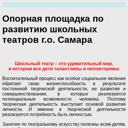
Перейти
к
содержимому
Опорная площадка по
развитию школьных
театров г.о. Самара
Школьный театр – это удивительный мир,
в котором все дети талантливы и неповторимы
Воспитательный процесс как особое социальное явление
обретает свою жизнеспособность в резуль­тате
постоянной творческой деятельности, ее раз­вития и
совершенствования, в которых реализуются
потенциальные возможности человека. Поэтому
творческая деятельность выступает основой разви­тия
личности. И именно в творче­ской деятельности
реализуется потребность быть личностью.
Занятия по театральному искусству полезны всем детям,