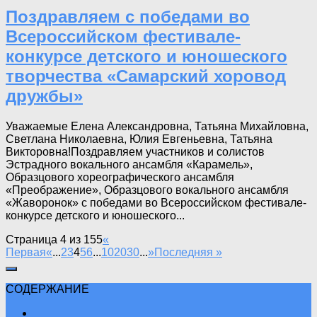
Поздравляем с победами во
Всероссийском фестивале-
конкурсе детского и юношеского
творчества «Самарский хоровод
дружбы»
Уважаемые Елена Александровна, Татьяна Михайловна,
Светлана Николаевна, Юлия Евгеньевна, Татьяна
Викторовна!Поздравляем участников и солистов
Эстрадного вокального ансамбля «Карамель»,
Образцового хореографического ансамбля
«Преображение», Образцового вокального ансамбля
«Жаворонок» с победами во Всероссийском фестивале-
конкурсе детского и юношеского...
Страница 4 из 155
«
Первая
«
...
2
3
4
5
6
...
10
20
30
...
»
Последняя »
СОДЕРЖАНИЕ