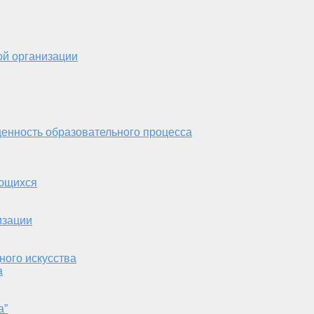
ой организации
енность образовательного процесса
ающихся
изации
ного искусства
а
а”