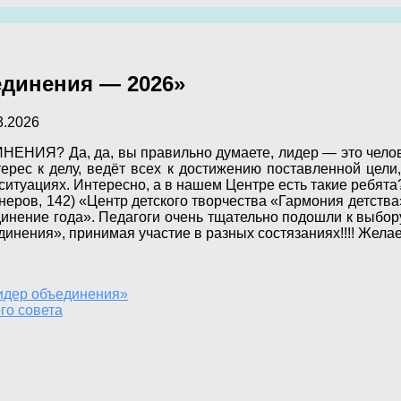
единения — 2026»
3.2026
ЕНИЯ? Да, да, вы правильно думаете, лидер — это челов
терес к делу, ведёт всех к достижению поставленной цели
итуациях. Интересно, а в нашем Центре есть такие ребята?
еров, 142) «Центр детского творчества «Гармония детств
инение года». Педагоги очень тщательно подошли к выбору
инения», принимая участие в разных состязаниях!!!! Желае
идер объединения»
го совета