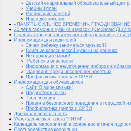
Детский епархиальный образовательный центр 
Учебный план
Расписание занятий
Наши достижения
«ПАМЯТЬ СИЛЬНЕЕ ВРЕМЕНИ», ПРАЗДНОВАНИЕ
20 лет в гармонии музыки и красок! (К юбилею ДШИ 
О навигаторе дополнительного образования детей в
Информация для родителей
Зачем ребенку заниматься музыкой?
Влияние классической музыки на ребенка
Не проходите мимо!
“Ребенок в опасности”
Информация о недопущении поборов в образо
“Зацепинг” среди несовершеннолетних
Профилактика гриппа и ОРВИ
Информация для обучающихся
Сайт “В мире музыки”
Подросток и закон
Твоя позиция
Правила безопасного поведения в городской и
Профилактика гриппа и ОРВИ
Дорожная безопасность
Учрежденческая газета “РИТМ”
Календарь мероприятий в сфере воспитания и допол
Противодействие коррупции