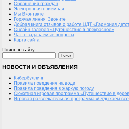
Обращения граждан
Электронная приемная
Мы Вконтакте
Горячая линия. Звоните
Добрая книга отзывов о работе ЦДТ «Гармония детс
Онлайн-галерея «Путешествие в прекрасное»
Часто задаваемые вопросы
Карта сайта
Поиск по сайту
Поиск
НОВОСТИ И ОБЪЯВЛЕНИЯ
Кибербуллинг
Правила поведения на воде
Правила поведения в жаркую погоду
Сюжетная игровая программа «Путешествие в дерев
Игровая развлекательная программа «Отдыхаем все