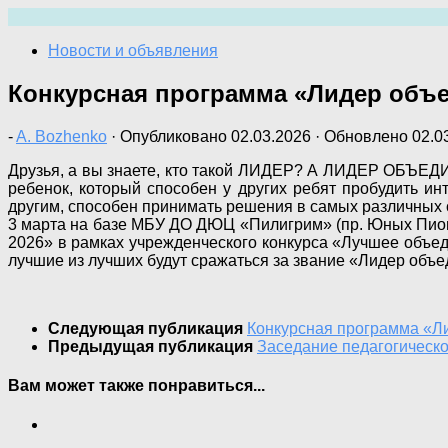
Перейти
к
Новости и объявления
содержимому
Конкурсная программа «Лидер объ
-
A. Bozhenko
· Опубликовано
02.03.2026
· Обновлено
02.0
Друзья, а вы знаете, кто такой ЛИДЕР? А ЛИДЕР ОБЪЕДИН
ребенок, который способен у других ребят пробудить ин
другим, способен принимать решения в самых различных с
3 марта на базе МБУ ДО ДЮЦ «Пилигрим» (пр. Юных Пион
2026» в рамках учрежденческого конкурса «Лучшее объед
лучшие из лучших будут сражаться за звание «Лидер объед
Следующая публикация
Конкурсная программа «Л
Предыдущая публикация
Заседание педагогическо
Вам может также понравиться...