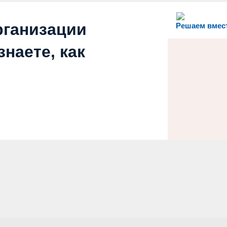
рганизации
Решаем вмес
наете, как