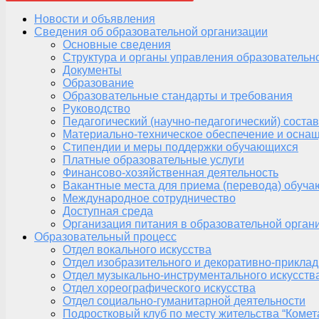
Новости и объявления
Сведения об образовательной организации
Основные сведения
Структура и органы управления образовательн
Документы
Образование
Образовательные стандарты и требования
Руководство
Педагогический (научно-педагогический) состав
Материально-техническое обеспечение и оснащ
Стипендии и меры поддержки обучающихся
Платные образовательные услуги
Финансово-хозяйственная деятельность
Вакантные места для приема (перевода) обуч
Международное сотрудничество
Доступная среда
Организация питания в образовательной орган
Образовательный процесс
Отдел вокального искусства
Отдел изобразительного и декоративно-приклад
Отдел музыкально-инструментального искусств
Отдел хореографического искусства
Отдел социально-гуманитарной деятельности
Подростковый клуб по месту жительства “Комет