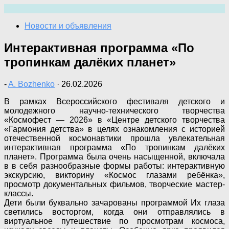
Перейти
к
Новости и объявления
содержимому
Интерактивная программа «По
тропинкам далёких планет»
-
A. Bozhenko
·
26.02.2026
В рамках Всероссийского фестиваля детского и
молодежного научно-технического творчества
«Космофест — 2026» в «Центре детского творчества
«Гармония детства» в целях ознакомления с историей
отечественной космонавтики прошла увлекательная
интерактивная программа «По тропинкам далёких
планет». Программа была очень насыщенной, включала
в в себя разнообразные формы работы: интерактивную
экскурсию, викторину «Космос глазами ребёнка»,
просмотр документальных фильмов, творческие мастер-
классы.
Дети были буквально зачарованы программой Их глаза
светились восторгом, когда они отправлялись в
виртуальное путешествие по просмотрам космоса,