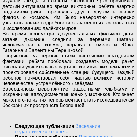
изучали звезды и планеты. Особенно ярко проявился
детский энтузиазм во время викторины: ребята азартно
поднимали руки, соревнуясь друг с другом в знании
фактов о космосе. Им было невероятно интересно
узнавать новые подробности о знаменитых космонавтах
и исследованиях далёких миров.
Во время просмотра документальных фильмов дети,
затаив дыхание, следили за первыми шагами
человечества в космос, поражаясь смелости Юрия
Гагарина и Валентины Терешковой.
Творческие мастерские стали настоящим праздником
фантазии: ребята пробовали создавать модели ракет,
рисовали удивительные картины космических пейзажей и
проектировали собственные станции будущего. Каждый
ребёнок почувствовал себя частью великой истории
человечества, устремлённого к звёздам.
Завершилось мероприятие радостными улыбками и
искренними аплодисментами юных участников. Кто знает,
может кто-то из них теперь мечтает стать исследователем
бескрайних пространств Вселенной.
Следующая публикация
Заседание
педагогического совета