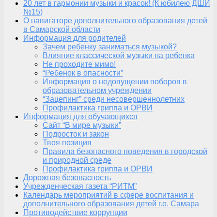
20 лет в гармонии музыки и красок! (К юбилею ДШИ
№15)
О навигаторе дополнительного образования детей
в Самарской области
Информация для родителей
Зачем ребенку заниматься музыкой?
Влияние классической музыки на ребенка
Не проходите мимо!
“Ребенок в опасности”
Информация о недопущении поборов в
образовательном учреждении
“Зацепинг” среди несовершеннолетних
Профилактика гриппа и ОРВИ
Информация для обучающихся
Сайт “В мире музыки”
Подросток и закон
Твоя позиция
Правила безопасного поведения в городской
и природной среде
Профилактика гриппа и ОРВИ
Дорожная безопасность
Учрежденческая газета “РИТМ”
Календарь мероприятий в сфере воспитания и
дополнительного образования детей г.о. Самара
Противодействие коррупции