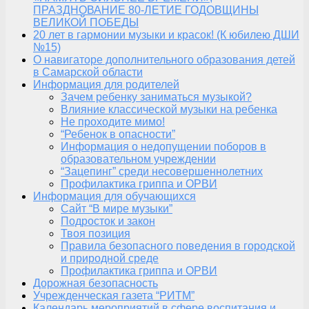
ПРАЗДНОВАНИЕ 80-ЛЕТИЕ ГОДОВЩИНЫ
ВЕЛИКОЙ ПОБЕДЫ
20 лет в гармонии музыки и красок! (К юбилею ДШИ
№15)
О навигаторе дополнительного образования детей
в Самарской области
Информация для родителей
Зачем ребенку заниматься музыкой?
Влияние классической музыки на ребенка
Не проходите мимо!
“Ребенок в опасности”
Информация о недопущении поборов в
образовательном учреждении
“Зацепинг” среди несовершеннолетних
Профилактика гриппа и ОРВИ
Информация для обучающихся
Сайт “В мире музыки”
Подросток и закон
Твоя позиция
Правила безопасного поведения в городской
и природной среде
Профилактика гриппа и ОРВИ
Дорожная безопасность
Учрежденческая газета “РИТМ”
Календарь мероприятий в сфере воспитания и