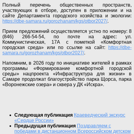
Полный перечень общественных пространств,
участвующих в отборе, доступен в приложении и на
сайте Департамента городского хозяйства и экологии:
https://dbe-samara.ru/gorozhanam/kgs/otbor2027/
.
Прием предложений осуществляется устно по номеру: 8
(846) 266-54-54, по почте на адрес: ул.
Коммунистическая, 17А с пометкой «Комфортная
городская среда» или по ссылке на сайт:
https://dbe-
samara.ru/gorozhanam/kgs/otbor2027/
.
Напомним, в 2026 году по инициативе жителей в рамках
программы «Формирование комфортной городской
среды» нацпроекта «Инфраструктура для жизни» в
Самаре продолжат благоустройство парка Щорса, парка
«Воронежские озера» и сквера у ДК «Искра».
Следующая публикация
Краеведческий экскурс
«Сердце России»
Предыдущая публикация
Поздравляем с
победами в дистанционном Всероссийском детском