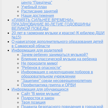
центр “Предтеча”
Учебный план
Расписание занятий
Наши достижения
«ПАМЯТЬ СИЛЬНЕЕ ВРЕМЕНИ»,
ПРАЗДНОВАНИЕ 80-ЛЕТИЕ ГОДОВЩИНЫ
ВЕЛИКОЙ ПОБЕДЫ
20 лет в гармонии музыки и красок! (К юбилею ДШИ
№15)
О навигаторе дополнительного образования детей
в Самарской области
Информация для родителей
Зачем ребенку заниматься музыкой?
Влияние классической музыки на ребенка
Не проходите мимо!
“Ребенок в опасности”
Информация о недопущении поборов в
образовательном учреждении
“Зацепинг” среди несовершеннолетних
Профилактика гриппа и ОРВИ
Информация для обучающихся
Сайт “В мире музыки”
Подросток и закон
Твоя позиция
Правила безопасного поведения в городской