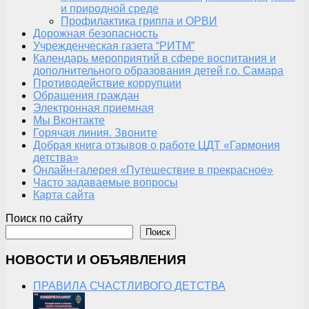
и природной среде
Профилактика гриппа и ОРВИ
Дорожная безопасность
Учрежденческая газета “РИТМ”
Календарь мероприятий в сфере воспитания и
дополнительного образования детей г.о. Самара
Противодействие коррупции
Обращения граждан
Электронная приемная
Мы Вконтакте
Горячая линия. Звоните
Добрая книга отзывов о работе ЦДТ «Гармония
детства»
Онлайн-галерея «Путешествие в прекрасное»
Часто задаваемые вопросы
Карта сайта
Поиск по сайту
Поиск
НОВОСТИ И ОБЪЯВЛЕНИЯ
ПРАВИЛА СЧАСТЛИВОГО ДЕТСТВА