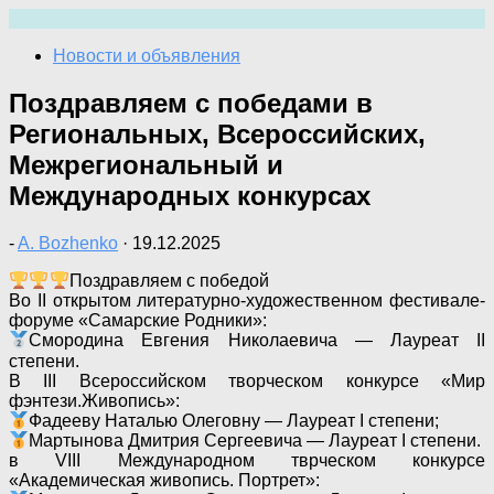
Перейти
к
Новости и объявления
содержимому
Поздравляем с победами в
Региональных, Всероссийских,
Межрегиональный и
Международных конкурсах
-
A. Bozhenko
·
19.12.2025
Поздравляем с победой
Во II открытом литературно-художественном фестивале-
форуме «Самарские Родники»:
Смородина Евгения Николаевича — Лауреат II
степени.
В III Всероссийском творческом конкурсе «Мир
фэнтези.Живопись»:
Фадееву Наталью Олеговну — Лауреат I степени;
Мартынова Дмитрия Сергеевича — Лауреат I степени.
в VIII Международном тврческом конкурсе
«Академическая живопись. Портрет»: