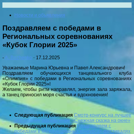
Перейти
к
Новости и объявления
содержимому
Поздравляем с победами в
Региональных соревнованиях
«Кубок Глории 2025»
-
A. Bozhenko
·
17.12.2025
Уважаемые Марина Юрьевна и Павел Александрович!
Поздравляем обучающихся танцевального клуба
«Олимпия» с победами в Региональных соревнованиях
«Кубок Глории 2025»!
Желаем, чтобы ритм направлял, энергия зала заряжала,
а танец приносил моря счастья и вдохновения!
Следующая публикация
Смотр-конкурс на лучшее
новогоднее оформление «Снежная сказка на окне»
Предыдущая публикация
Поздравляем с
победами в Международных конкурсах-фестивалях