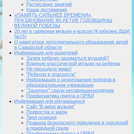
Расписание занятий
Наши достижения
«ПАМЯТЬ СИЛЬНЕЕ ВРЕМЕНИ»,
ПРАЗДНОВАНИЕ 80-ЛЕТИЕ ГОДОВЩИНЫ
ВЕЛИКОЙ ПОБЕДЫ
20 лет в гармонии музыки и красок! (К юбилею ДШИ
№15)
О навигаторе дополнительного образования детей
в Самарской области
Информация для родителей
Зачем ребенку заниматься музыкой?
Влияние классической музыки на ребенка
Не проходите мимо!
“Ребенок в опасности”
Информация о недопущении поборов в
образовательном учреждении
“Зацепинг” среди несовершеннолетних
Профилактика гриппа и ОРВИ
Информация для обучающихся
Сайт “В мире музыки”
Подросток и закон
Твоя позиция
Правила безопасного поведения в городской
и природной среде
Профилактика гриппа и ОРВИ