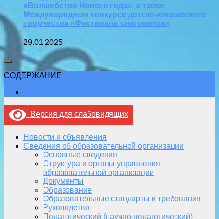
«Волшебство Нового года», а также
Международном конкурсе детско-юношеского
творчества «Фестиваль снеговиков»
29.01.2025
СОДЕРЖАНИЕ
Версия для слабовидящих
Новости и объявления
Сведения об образовательной организации
Основные сведения
Структура и органы управления
образовательной организации
Документы
Образование
Образовательные стандарты и требования
Руководство
Педагогический (научно-педагогический)