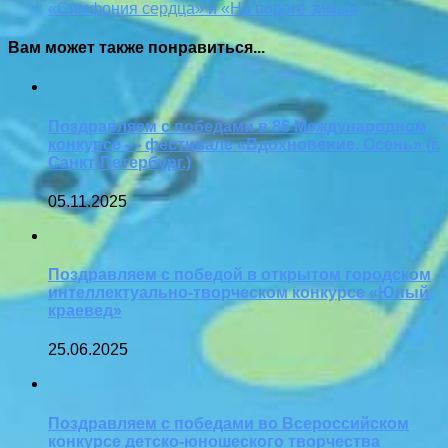
«Симфония сердца» и «На пороге зимы»
Вам может также понравиться...
Поздравляем с победами в 86 Международном
конкурсе — фестивале «Вдохновение. Осень» (г.
Санкт-Петербург.)
05.11.2025
Поздравляем с победой в открытом городском
интеллектуально-творческом конкурсе «Юный
краевед»
25.06.2025
Поздравляем с победами во Всероссийском
конкурсе детско-юношеского творчества