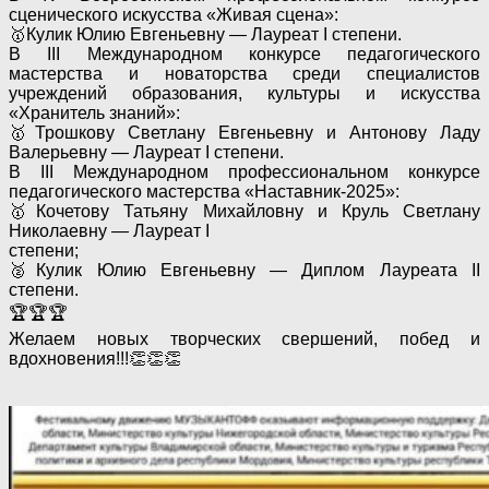
сценического искусства «Живая сцена»:
🥇Кулик Юлию Евгеньевну — Лауреат I степени.
В III Международном конкурсе педагогического
мастерства и новаторства среди специалистов
учреждений образования, культуры и искусства
«Хранитель знаний»:
🥇Трошкову Светлану Евгеньевну и Антонову Ладу
Валерьевну — Лауреат I степени.
В III Международном профессиональном конкурсе
педагогического мастерства «Наставник-2025»:
🥇Кочетову Татьяну Михайловну и Круль Светлану
Николаевну — Лауреат I
степени;
🥈Кулик Юлию Евгеньевну — Диплом Лауреата II
степени.
🏆🏆🏆
Желаем новых творческих свершений, побед и
вдохновения!!!👏👏👏