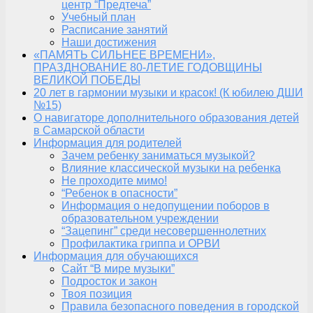
центр “Предтеча”
Учебный план
Расписание занятий
Наши достижения
«ПАМЯТЬ СИЛЬНЕЕ ВРЕМЕНИ»,
ПРАЗДНОВАНИЕ 80-ЛЕТИЕ ГОДОВЩИНЫ
ВЕЛИКОЙ ПОБЕДЫ
20 лет в гармонии музыки и красок! (К юбилею ДШИ
№15)
О навигаторе дополнительного образования детей
в Самарской области
Информация для родителей
Зачем ребенку заниматься музыкой?
Влияние классической музыки на ребенка
Не проходите мимо!
“Ребенок в опасности”
Информация о недопущении поборов в
образовательном учреждении
“Зацепинг” среди несовершеннолетних
Профилактика гриппа и ОРВИ
Информация для обучающихся
Сайт “В мире музыки”
Подросток и закон
Твоя позиция
Правила безопасного поведения в городской