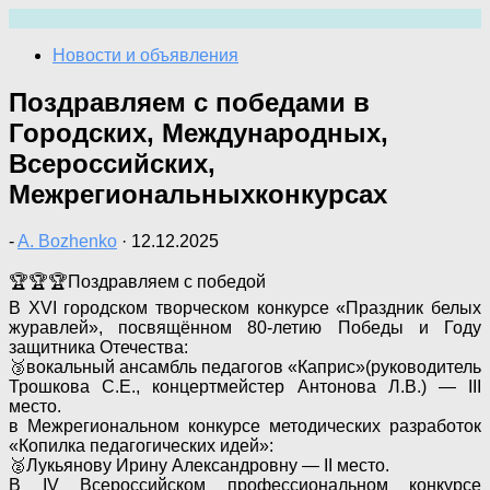
Перейти
к
Новости и объявления
содержимому
Поздравляем с победами в
Городских, Международных,
Всероссийских,
Межрегиональныхконкурсах
-
A. Bozhenko
·
12.12.2025
🏆🏆🏆Поздравляем с победой
В XVI городском творческом конкурсе «Праздник белых
журавлей», посвящённом 80-летию Победы и Году
защитника Отечества:
🥉вокальный ансамбль педагогов «Каприс»(руководитель
Трошкова С.Е., концертмейстер Антонова Л.В.) — III
место.
в Межрегиональном конкурсе методических разработок
«Копилка педагогических идей»:
🥈Лукьянову Ирину Александровну — II место.
В IV Всероссийском профессиональном конкурсе