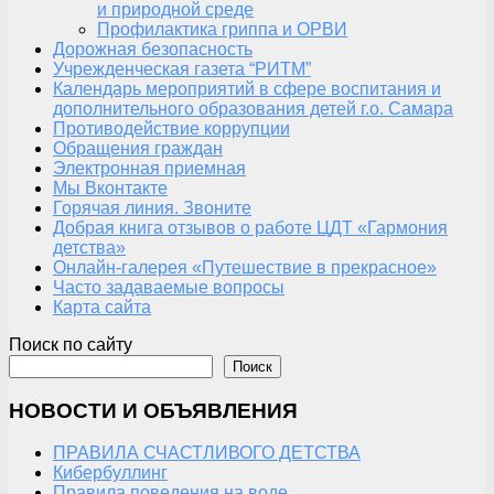
и природной среде
Профилактика гриппа и ОРВИ
Дорожная безопасность
Учрежденческая газета “РИТМ”
Календарь мероприятий в сфере воспитания и
дополнительного образования детей г.о. Самара
Противодействие коррупции
Обращения граждан
Электронная приемная
Мы Вконтакте
Горячая линия. Звоните
Добрая книга отзывов о работе ЦДТ «Гармония
детства»
Онлайн-галерея «Путешествие в прекрасное»
Часто задаваемые вопросы
Карта сайта
Поиск по сайту
Поиск
НОВОСТИ И ОБЪЯВЛЕНИЯ
ПРАВИЛА СЧАСТЛИВОГО ДЕТСТВА
Кибербуллинг
Правила поведения на воде