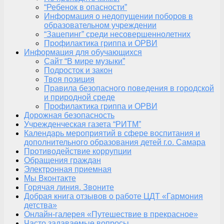
“Ребенок в опасности”
Информация о недопущении поборов в
образовательном учреждении
“Зацепинг” среди несовершеннолетних
Профилактика гриппа и ОРВИ
Информация для обучающихся
Сайт “В мире музыки”
Подросток и закон
Твоя позиция
Правила безопасного поведения в городской
и природной среде
Профилактика гриппа и ОРВИ
Дорожная безопасность
Учрежденческая газета “РИТМ”
Календарь мероприятий в сфере воспитания и
дополнительного образования детей г.о. Самара
Противодействие коррупции
Обращения граждан
Электронная приемная
Мы Вконтакте
Горячая линия. Звоните
Добрая книга отзывов о работе ЦДТ «Гармония
детства»
Онлайн-галерея «Путешествие в прекрасное»
Часто задаваемые вопросы