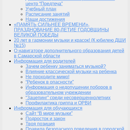
центр “Предтеча”
Учебный план
Расписание занятий
Наши достижения
«ПАМЯТЬ СИЛЬНЕЕ ВРЕМЕНИ»,
ПРАЗДНОВАНИЕ 80-ЛЕТИЕ ГОДОВЩИНЫ
ВЕЛИКОЙ ПОБЕДЫ
20 лет в гармонии музыки и красок! (К юбилею ДШИ
№15)
О навигаторе дополнительного образования детей
в Самарской области
Информация для родителей
Зачем ребенку заниматься музыкой?
Влияние классической музыки на ребенка
Не проходите мимо!
“Ребенок в опасности”
Информация о недопущении поборов в
образовательном учреждении
“Зацепинг” среди несовершеннолетних
Профилактика гриппа и ОРВИ
Информация для обучающихся
Сайт “В мире музыки”
Подросток и закон
Твоя позиция
Правила безопасного поведения в городской