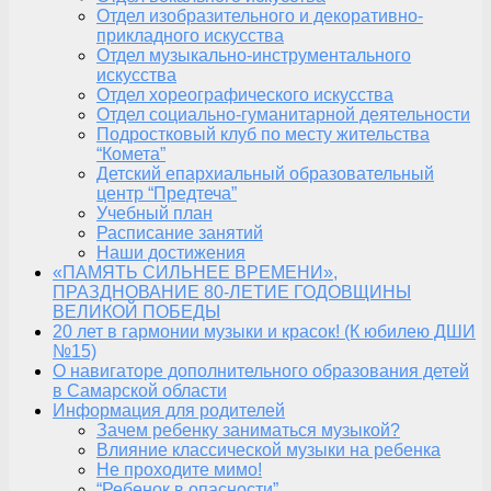
Отдел изобразительного и декоративно-
прикладного искусства
Отдел музыкально-инструментального
искусства
Отдел хореографического искусства
Отдел социально-гуманитарной деятельности
Подростковый клуб по месту жительства
“Комета”
Детский епархиальный образовательный
центр “Предтеча”
Учебный план
Расписание занятий
Наши достижения
«ПАМЯТЬ СИЛЬНЕЕ ВРЕМЕНИ»,
ПРАЗДНОВАНИЕ 80-ЛЕТИЕ ГОДОВЩИНЫ
ВЕЛИКОЙ ПОБЕДЫ
20 лет в гармонии музыки и красок! (К юбилею ДШИ
№15)
О навигаторе дополнительного образования детей
в Самарской области
Информация для родителей
Зачем ребенку заниматься музыкой?
Влияние классической музыки на ребенка
Не проходите мимо!
“Ребенок в опасности”