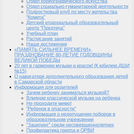
Отдел хореографического искусства
Отдел социально-гуманитарной деятельности
Подростковый клуб по месту жительства
“Комета”
Детский епархиальный образовательный
центр “Предтеча”
Учебный план
Расписание занятий
Наши достижения
«ПАМЯТЬ СИЛЬНЕЕ ВРЕМЕНИ»,
ПРАЗДНОВАНИЕ 80-ЛЕТИЕ ГОДОВЩИНЫ
ВЕЛИКОЙ ПОБЕДЫ
20 лет в гармонии музыки и красок! (К юбилею ДШИ
№15)
О навигаторе дополнительного образования детей
в Самарской области
Информация для родителей
Зачем ребенку заниматься музыкой?
Влияние классической музыки на ребенка
Не проходите мимо!
“Ребенок в опасности”
Информация о недопущении поборов в
образовательном учреждении
“Зацепинг” среди несовершеннолетних
Профилактика гриппа и ОРВИ