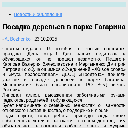
Перейти
к
Новости и объявления
содержимому
Посадка деревьев в парке Гагарина
-
A. Bozhenko
·
23.10.2025
Совсем недавно, 19 октября, в России состоялся
праздник День отца!!! Для наших педагогов и
обучающихся он не прошел незаметно. Педагоги
Карпова Валерия Вячеславовна и Мартыненко Дмитрий
Петрович с обучающимися объединений «Живое слово»
и «Русь православная» ДЕОЦ «Предтеча» приняли
участие в посадке деревьев в парке Гагарина.
Мероприятие было организовано РО ВОД «Отцы
России».
Липовая аллея, высаженная заботливыми руками
педагогов, родителей и обучающихся,
будет напоминать о семейных ценностях, о важности
отцовского наставничества, о поддержке и любви.
Годы спустя, когда ребята приведут сюда своих
собственных детей и расскажут о своём детстве, им
обязательно вспомнятся добрые советы и мудрые