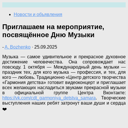
Перейти
к
Новости и объявления
содержимому
Приглашаем на мероприятие,
посвящённое Дню Музыки
-
A. Bozhenko
·
25.09.2025
Музыка — самое удивительное и прекрасное духовное
достижение человечества. Она сопровождает нас
повсюду. 1 октября — Международный день музыки —
праздник тех, для кого музыка — профессия, и тех, для
кого — любовь. Традиционно «Центр детского творчества
«Гармония детства» готовит видеоконцерт и приглашает
всех желающих насладиться звуками прекрасной музыки
в официальной группе Центра Вконтакте:
https://vk.com/cdt_garmoniya_detstva_samara
. Творческие
выступления наших ребят затронут ваши души и сердца
❤️