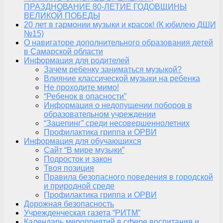
ПРАЗДНОВАНИЕ 80-ЛЕТИЕ ГОДОВЩИНЫ
ВЕЛИКОЙ ПОБЕДЫ
20 лет в гармонии музыки и красок! (К юбилею ДШИ
№15)
О навигаторе дополнительного образования детей
в Самарской области
Информация для родителей
Зачем ребенку заниматься музыкой?
Влияние классической музыки на ребенка
Не проходите мимо!
“Ребенок в опасности”
Информация о недопущении поборов в
образовательном учреждении
“Зацепинг” среди несовершеннолетних
Профилактика гриппа и ОРВИ
Информация для обучающихся
Сайт “В мире музыки”
Подросток и закон
Твоя позиция
Правила безопасного поведения в городской
и природной среде
Профилактика гриппа и ОРВИ
Дорожная безопасность
Учрежденческая газета “РИТМ”
Календарь мероприятий в сфере воспитания и