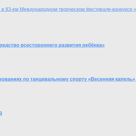
 в 83-ем Международном творческом фестивале-конкурсе
средство всестороннего развития ребёнка»
ованиях по танцевальному спорту «Весенняя капель» 
й