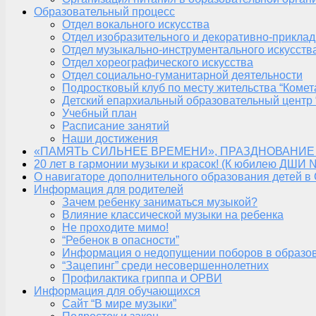
Образовательный процесс
Отдел вокального искусства
Отдел изобразительного и декоративно-приклад
Отдел музыкально-инструментального искусств
Отдел хореографического искусства
Отдел социально-гуманитарной деятельности
Подростковый клуб по месту жительства “Комет
Детский епархиальный образовательный центр 
Учебный план
Расписание занятий
Наши достижения
«ПАМЯТЬ СИЛЬНЕЕ ВРЕМЕНИ», ПРАЗДНОВАНИЕ
20 лет в гармонии музыки и красок! (К юбилею ДШИ 
О навигаторе дополнительного образования детей в
Информация для родителей
Зачем ребенку заниматься музыкой?
Влияние классической музыки на ребенка
Не проходите мимо!
“Ребенок в опасности”
Информация о недопущении поборов в образо
“Зацепинг” среди несовершеннолетних
Профилактика гриппа и ОРВИ
Информация для обучающихся
Сайт “В мире музыки”