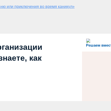
ню или приключения во время каникул»
рганизации
Решаем вмес
наете, как