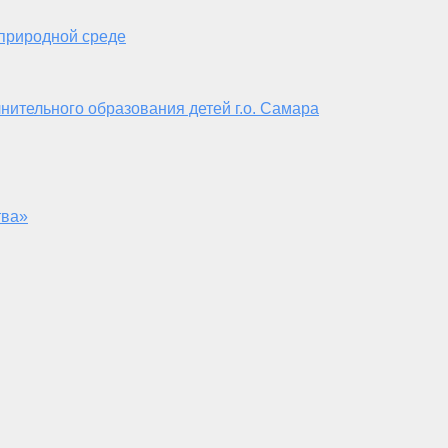
 природной среде
нительного образования детей г.о. Самара
тва»