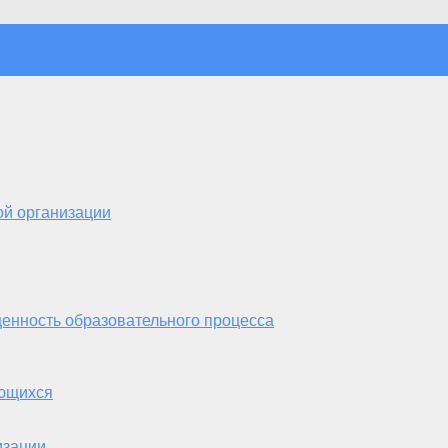
ой организации
енность образовательного процесса
ающихся
изации