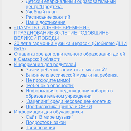
Детский епархиальный образовательный
центр “Предтеча”
Учебный план
Расписание занятий
Наши достижения
«ПАМЯТЬ СИЛЬНЕЕ ВРЕМЕНИ»,
ПРАЗДНОВАНИЕ 80-ЛЕТИЕ ГОДОВЩИНЫ
ВЕЛИКОЙ ПОБЕДЫ
20 лет в гармонии музыки и красок! (К юбилею ДШИ
№15)
О навигаторе дополнительного образования детей
в Самарской области
Информация для родителей
Зачем ребенку заниматься музыкой?
Влияние классической музыки на ребенка
Не проходите мимо!
“Ребенок в опасности”
Информация о недопущении поборов в
образовательном учреждении
“Зацепинг” среди несовершеннолетних
Профилактика гриппа и ОРВИ
Информация для обучающихся
Сайт “В мире музыки”
Подросток и закон
Твоя позиция