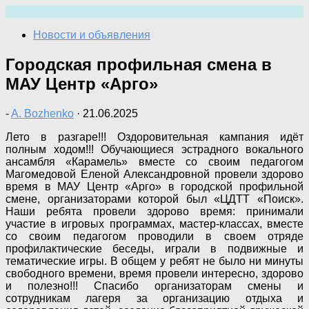
Перейти
к
Новости и объявления
содержимому
Городская профильная смена в
МАУ Центр «Арго»
-
A. Bozhenko
·
21.06.2025
Лето в разгаре!!! Оздоровительная кампания идёт
полным ходом!!! Обучающиеся эстрадного вокального
ансамбля «Карамель» вместе со своим педагогом
Магомедовой Еленой Александровной провели здорово
время в МАУ Центр «Арго» в городской профильной
смене, организаторами которой был «ЦДТТ «Поиск».
Наши ребята провели здорово время: принимали
участие в игровых программах, мастер-классах, вместе
со своим педагогом проводили в своем отряде
профилактические беседы, играли в подвижные и
тематические игры. В общем у ребят не было ни минуты
свободного времени, время провели интересно, здорово
и полезно!!! Спасибо организаторам смены и
сотрудникам лагеря за организацию отдыха и