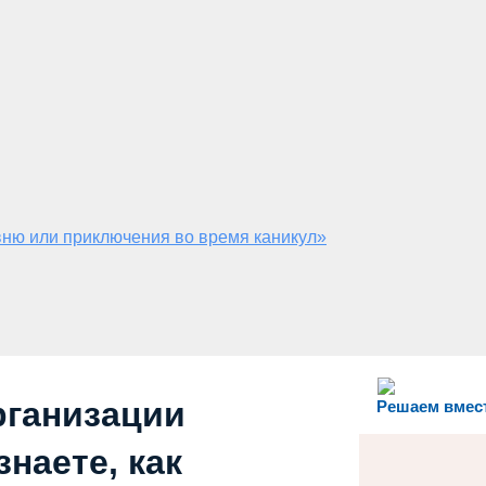
ню или приключения во время каникул»
рганизации
Решаем вмес
наете, как