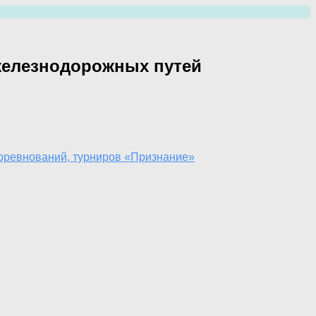
железнодорожных путей
соревнований, турниров «Признание»