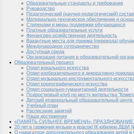
Образовательные стандарты и требования
Руководство
Педагогический (научно-педагогический) состав
Материально-техническое обеспечение и оснащ
Стипендии и меры поддержки обучающихся
Платные образовательные услуги
Финансово-хозяйственная деятельность
Вакантные места для приема (перевода) обуч
Международное сотрудничество
Доступная среда
Организация питания в образовательной орган
Образовательный процесс
Отдел вокального искусства
Отдел изобразительного и декоративно-приклад
Отдел музыкально-инструментального искусств
Отдел хореографического искусства
Отдел социально-гуманитарной деятельности
Подростковый клуб по месту жительства “Комет
Детский епархиальный образовательный центр 
Учебный план
Расписание занятий
Наши достижения
«ПАМЯТЬ СИЛЬНЕЕ ВРЕМЕНИ», ПРАЗДНОВАНИЕ
20 лет в гармонии музыки и красок! (К юбилею ДШИ 
О навигаторе дополнительного образования детей в