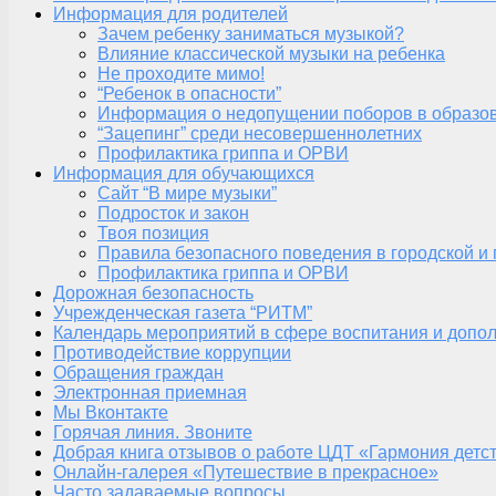
Информация для родителей
Зачем ребенку заниматься музыкой?
Влияние классической музыки на ребенка
Не проходите мимо!
“Ребенок в опасности”
Информация о недопущении поборов в образо
“Зацепинг” среди несовершеннолетних
Профилактика гриппа и ОРВИ
Информация для обучающихся
Сайт “В мире музыки”
Подросток и закон
Твоя позиция
Правила безопасного поведения в городской и
Профилактика гриппа и ОРВИ
Дорожная безопасность
Учрежденческая газета “РИТМ”
Календарь мероприятий в сфере воспитания и допол
Противодействие коррупции
Обращения граждан
Электронная приемная
Мы Вконтакте
Горячая линия. Звоните
Добрая книга отзывов о работе ЦДТ «Гармония детс
Онлайн-галерея «Путешествие в прекрасное»
Часто задаваемые вопросы