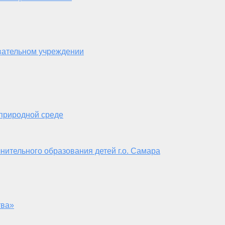
вательном учреждении
 природной среде
нительного образования детей г.о. Самара
тва»