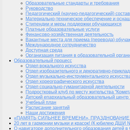
Образовательные стандарты и требования
Руководство
Педагогический (научно-педагогический) состав
Материально-техническое обеспечение и оснащ
Стипендии и меры поддержки обучающихся
Платные образовательные услуги
Финансово-хозяйственная деятельность
Вакантные места для приема (перевода) обуч
Международное сотрудничество
Доступная среда
Организация питания в образовательной орган
Образовательный процесс
Отдел вокального искусства
Отдел изобразительного и декоративно-приклад
Отдел музыкально-инструментального искусств
Отдел хореографического искусства
Отдел социально-гуманитарной деятельности
Подростковый клуб по месту жительства “Комет
Детский епархиальный образовательный центр 
Учебный план
Расписание занятий
Наши достижения
«ПАМЯТЬ СИЛЬНЕЕ ВРЕМЕНИ», ПРАЗДНОВАНИЕ
20 лет в гармонии музыки и красок! (К юбилею ДШИ 
О навигаторе дополнительного образования детей в