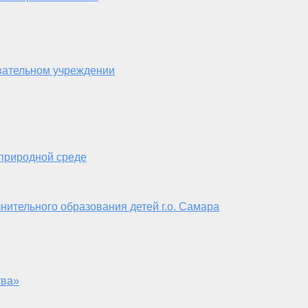
вательном учреждении
 природной среде
нительного образования детей г.о. Самара
тва»