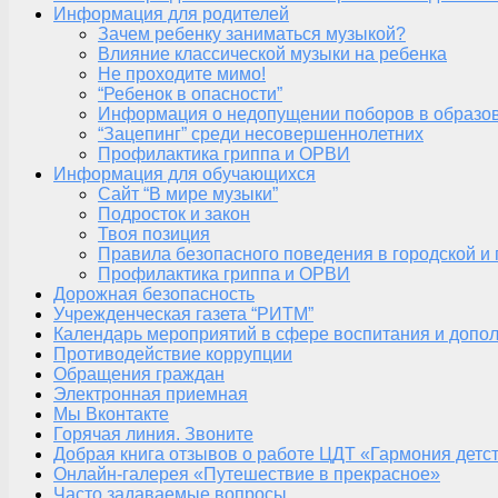
Информация для родителей
Зачем ребенку заниматься музыкой?
Влияние классической музыки на ребенка
Не проходите мимо!
“Ребенок в опасности”
Информация о недопущении поборов в образо
“Зацепинг” среди несовершеннолетних
Профилактика гриппа и ОРВИ
Информация для обучающихся
Сайт “В мире музыки”
Подросток и закон
Твоя позиция
Правила безопасного поведения в городской и
Профилактика гриппа и ОРВИ
Дорожная безопасность
Учрежденческая газета “РИТМ”
Календарь мероприятий в сфере воспитания и допол
Противодействие коррупции
Обращения граждан
Электронная приемная
Мы Вконтакте
Горячая линия. Звоните
Добрая книга отзывов о работе ЦДТ «Гармония детс
Онлайн-галерея «Путешествие в прекрасное»
Часто задаваемые вопросы