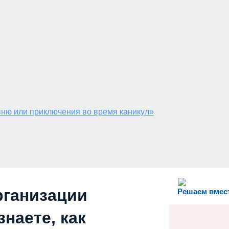
ню или приключения во время каникул»
рганизации
Решаем вмес
наете, как