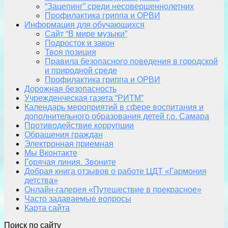
“Зацепинг” среди несовершеннолетних
Профилактика гриппа и ОРВИ
Информация для обучающихся
Сайт “В мире музыки”
Подросток и закон
Твоя позиция
Правила безопасного поведения в городской
и природной среде
Профилактика гриппа и ОРВИ
Дорожная безопасность
Учрежденческая газета “РИТМ”
Календарь мероприятий в сфере воспитания и
дополнительного образования детей г.о. Самара
Противодействие коррупции
Обращения граждан
Электронная приемная
Мы Вконтакте
Горячая линия. Звоните
Добрая книга отзывов о работе ЦДТ «Гармония
детства»
Онлайн-галерея «Путешествие в прекрасное»
Часто задаваемые вопросы
Карта сайта
Поиск по сайту