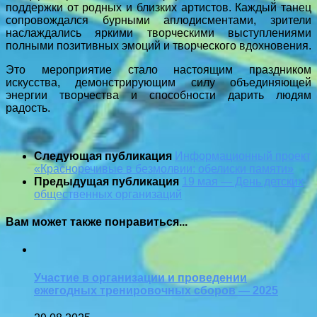
поддержки от родных и близких артистов. Каждый танец
сопровождался бурными аплодисментами, зрители
наслаждались яркими творческими выступлениями
полными позитивных эмоций и творческого вдохновения.
Это мероприятие стало настоящим праздником
искусства, демонстрирующим силу объединяющей
энергии творчества и способности дарить людям
радость.
Следующая публикация
Информационный проект
«Красноречивые в безмолвии: обелиски памяти»
Предыдущая публикация
19 мая — День детских
общественных организаций
Вам может также понравиться...
Участие в организации и проведении
ежегодных тренировочных сборов — 2025