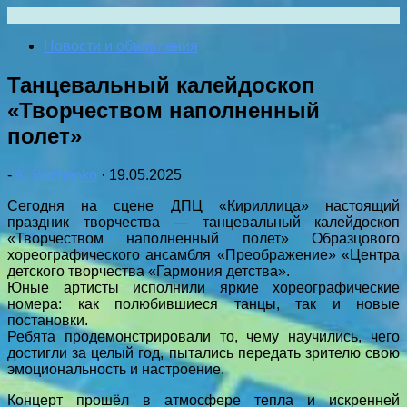
Перейти
к
Новости и объявления
содержимому
Танцевальный калейдоскоп
«Творчеством наполненный
полет»
-
A. Bozhenko
·
19.05.2025
Сегодня на сцене ДПЦ «Кириллица» настоящий
праздник творчества — танцевальный калейдоскоп
«Творчеством наполненный полет» Образцового
хореографического ансамбля «Преображение» «Центра
детского творчества «Гармония детства».
Юные артисты исполнили яркие хореографические
номера: как полюбившиеся танцы, так и новые
постановки.
Ребята продемонстрировали то, чему научились, чего
достигли за целый год, пытались передать зрителю свою
эмоциональность и настроение.
Концерт прошёл в атмосфере тепла и искренней