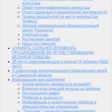
искусства
Отдел хореографического искусства
Отдел социально-гуманитарной деятельности
Подростковый клуб по месту жительства
“Комета”
Детский епархиальный образовательный
центр “Предтеча”
Учебный план
Расписание занятий
Наши достижения
«ПАМЯТЬ СИЛЬНЕЕ ВРЕМЕНИ»,
ПРАЗДНОВАНИЕ 80-ЛЕТИЕ ГОДОВЩИНЫ
ВЕЛИКОЙ ПОБЕДЫ
20 лет в гармонии музыки и красок! (К юбилею ДШИ
№15)
О навигаторе дополнительного образования детей
в Самарской области
Информация для родителей
Зачем ребенку заниматься музыкой?
Влияние классической музыки на ребенка
Не проходите мимо!
“Ребенок в опасности”
Информация о недопущении поборов в
образовательном учреждении
“Зацепинг” среди несовершеннолетних