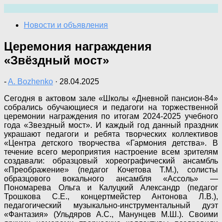
Перейти
к
Новости и объявления
содержимому
Церемония награждения
«Звёздный мост»
-
A. Bozhenko
·
28.04.2025
Сегодня в актовом зале «Школы «Дневной пансион-84»
собрались обучающиеся и педагоги на торжественной
церемонии награждения по итогам 2024-2025 учебного
года «Звездный мост». И каждый год данный праздник
украшают педагоги и ребята творческих коллективов
«Центра детского творчества «Гармония детства». В
течение всего мероприятия настроение всем зрителям
создавали: образцовый хореографический ансамбль
«Преображение» (педагог Кочетова Т.М.), солисты
образцового вокального ансамбля «Ассоль» —
Пономарева Ольга и Калуцкий Александр (педагог
Трошкова С.Е., концертмейстер Антонова Л.В.),
педагогический музыкально-инструментальный дуэт
«Фантазия» (Ульдяров А.С., Манунцев М.Ш.). Своими