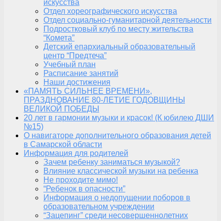
искусства
Отдел хореографического искусства
Отдел социально-гуманитарной деятельности
Подростковый клуб по месту жительства
“Комета”
Детский епархиальный образовательный
центр “Предтеча”
Учебный план
Расписание занятий
Наши достижения
«ПАМЯТЬ СИЛЬНЕЕ ВРЕМЕНИ»,
ПРАЗДНОВАНИЕ 80-ЛЕТИЕ ГОДОВЩИНЫ
ВЕЛИКОЙ ПОБЕДЫ
20 лет в гармонии музыки и красок! (К юбилею ДШИ
№15)
О навигаторе дополнительного образования детей
в Самарской области
Информация для родителей
Зачем ребенку заниматься музыкой?
Влияние классической музыки на ребенка
Не проходите мимо!
“Ребенок в опасности”
Информация о недопущении поборов в
образовательном учреждении
“Зацепинг” среди несовершеннолетних