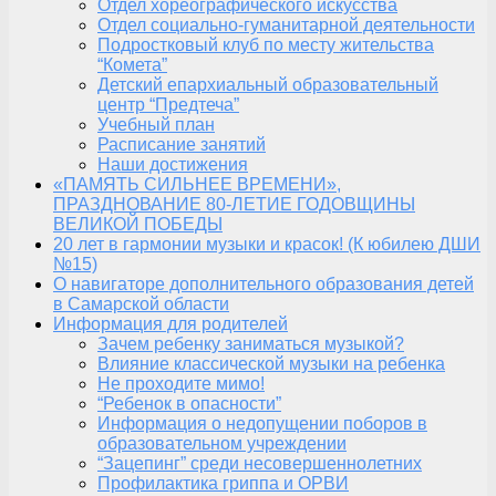
Отдел хореографического искусства
Отдел социально-гуманитарной деятельности
Подростковый клуб по месту жительства
“Комета”
Детский епархиальный образовательный
центр “Предтеча”
Учебный план
Расписание занятий
Наши достижения
«ПАМЯТЬ СИЛЬНЕЕ ВРЕМЕНИ»,
ПРАЗДНОВАНИЕ 80-ЛЕТИЕ ГОДОВЩИНЫ
ВЕЛИКОЙ ПОБЕДЫ
20 лет в гармонии музыки и красок! (К юбилею ДШИ
№15)
О навигаторе дополнительного образования детей
в Самарской области
Информация для родителей
Зачем ребенку заниматься музыкой?
Влияние классической музыки на ребенка
Не проходите мимо!
“Ребенок в опасности”
Информация о недопущении поборов в
образовательном учреждении
“Зацепинг” среди несовершеннолетних
Профилактика гриппа и ОРВИ