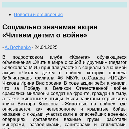
Перейти
к
Новости и объявления
содержимому
Социально значимая акция
«Читаем детям о войне»
-
A. Bozhenko
·
24.04.2025
В подростковом клубе «Комета» обучающиеся
объединения «Жить в мире с собой и другими» (педагог
Колоколова М.И.) приняли участие в социально значимой
акции «Читаем детям о войне», которую провела
библиотекарь филиала #6 МБУК г.о.Самара «ЦСДБ»
Чижова Ирина Викторовна. В ходе акции ребята узнали,
что за Победу в Великой Отечественной войне
сражались миллионы солдат на фронте, граждан в тылу,
а также животные и птицы. Были зачитаны отрывки из
книги Виктора Кокосова «Животные на войне», где
описывается, как четвероногие и крылатые бойцы
наравне с людьми участвовали в опаснейших военных
операциях, доставляли важные грузы, работали
минерами, разведчиками, санитарами и связистами.