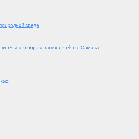
 природной среде
нительного образования детей г.о. Самара
тва»