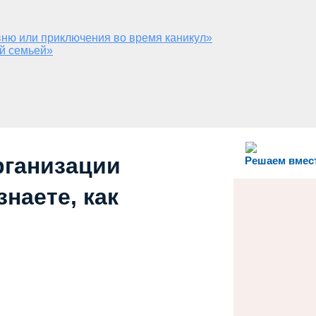
ню или приключения во время каникул»
й семьей»
рганизации
Решаем вмес
наете, как