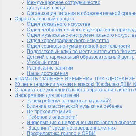
Международное сотрудничество
Доступная среда
Организация питания в образовательной орган
Образовательный процесс
Отдел вокального искусства
Отдел изобразительного и декоративно-приклад
Отдел музыкально-инструментального искусств
Отдел хореографического искусства
Отдел социально-гуманитарной деятельности
Подростковый клуб по месту жительства “Комет
Детский епархиальный образовательный центр 
Учебный план
Расписание занятий
Наши достижения
«ПАМЯТЬ СИЛЬНЕЕ ВРЕМЕНИ», ПРАЗДНОВАНИЕ
20 лет в гармонии музыки и красок! (К юбилею ДШИ 
О навигаторе дополнительного образования детей в
Информация для родителей
Зачем ребенку заниматься музыкой?
Влияние классической музыки на ребенка
Не проходите мимо!
“Ребенок в опасности”
Информация о недопущении поборов в образо
“Зацепинг” среди несовершеннолетних
Профилактика гриппа и ОРВИ