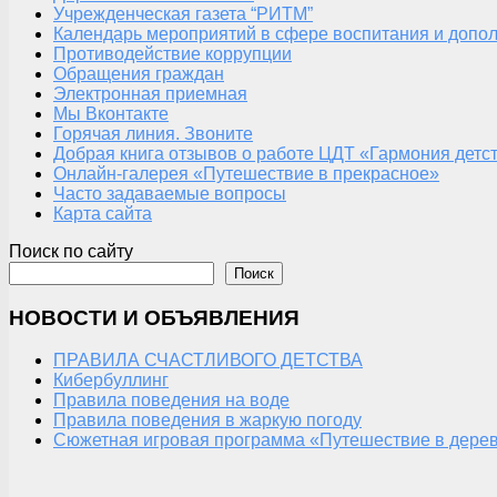
Учрежденческая газета “РИТМ”
Календарь мероприятий в сфере воспитания и допол
Противодействие коррупции
Обращения граждан
Электронная приемная
Мы Вконтакте
Горячая линия. Звоните
Добрая книга отзывов о работе ЦДТ «Гармония детс
Онлайн-галерея «Путешествие в прекрасное»
Часто задаваемые вопросы
Карта сайта
Поиск по сайту
Поиск
НОВОСТИ И ОБЪЯВЛЕНИЯ
ПРАВИЛА СЧАСТЛИВОГО ДЕТСТВА
Кибербуллинг
Правила поведения на воде
Правила поведения в жаркую погоду
Сюжетная игровая программа «Путешествие в дерев