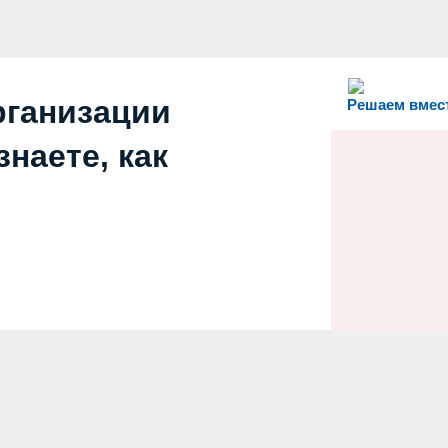
рганизации
Решаем вмес
наете, как