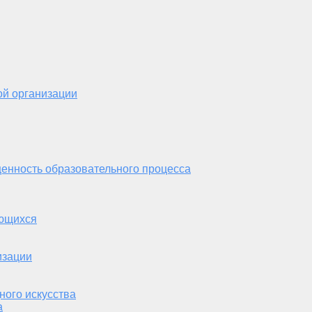
ой организации
енность образовательного процесса
ающихся
изации
ного искусства
а