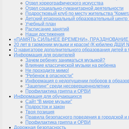
Отдел хореографического искусства
Отдел социально-гуманитарной деятельности
Подростковый клуб по месту жительства “Комет
Детский епархиальный образовательный центр 
Учебный план
Расписание занятий
Наши достижения
«ПАМЯТЬ СИЛЬНЕЕ ВРЕМЕНИ», ПРАЗДНОВАНИЕ
20 лет в гармонии музыки и красок! (К юбилею ДШИ 
О навигаторе дополнительного образования детей в
Информация для родителей
Зачем ребенку заниматься музыкой?
Влияние классической музыки на ребенка
Не проходите мимо!
“Ребенок в опасности”
Информация о недопущении поборов в образо
“Зацепинг” среди несовершеннолетних
Профилактика гриппа и ОРВИ
Информация для обучающихся
Сайт “В мире музыки”
Подросток и закон
Твоя позиция
Правила безопасного поведения в городской и
Профилактика гриппа и ОРВИ
Дорожная безопасность