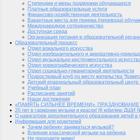
Стипендии и меры поддержки обучающихся
Платные образовательные услуги
Финансово-хозяйственная деятельность
Вакантные места для приема (перевода) обуч
Международное сотрудничество
Доступная среда
Организация питания в образовательной орган
Образовательный процесс
Отдел вокального искусства
Отдел изобразительного и декоративно-приклад
Отдел музыкально-инструментального искусств
Отдел хореографического искусства
Отдел социально-гуманитарной деятельности
Подростковый клуб по месту жительства “Комет
Детский епархиальный образовательный центр 
Учебный план
Расписание занятий
Наши достижения
«ПАМЯТЬ СИЛЬНЕЕ ВРЕМЕНИ», ПРАЗДНОВАНИЕ
20 лет в гармонии музыки и красок! (К юбилею ДШИ 
О навигаторе дополнительного образования детей в
Информация для родителей
Зачем ребенку заниматься музыкой?
Влияние классической музыки на ребенка
Не проходите мимо!