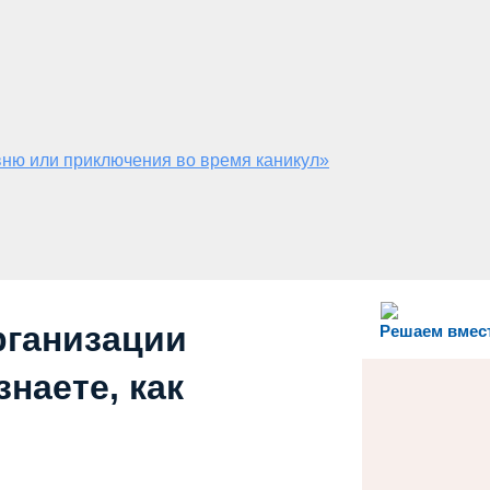
ню или приключения во время каникул»
рганизации
Решаем вмес
наете, как