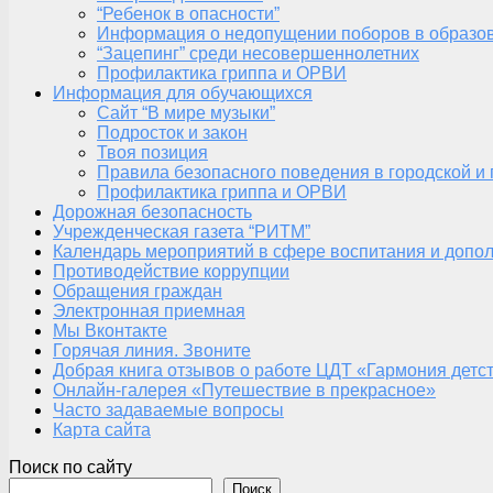
“Ребенок в опасности”
Информация о недопущении поборов в образо
“Зацепинг” среди несовершеннолетних
Профилактика гриппа и ОРВИ
Информация для обучающихся
Сайт “В мире музыки”
Подросток и закон
Твоя позиция
Правила безопасного поведения в городской и
Профилактика гриппа и ОРВИ
Дорожная безопасность
Учрежденческая газета “РИТМ”
Календарь мероприятий в сфере воспитания и допол
Противодействие коррупции
Обращения граждан
Электронная приемная
Мы Вконтакте
Горячая линия. Звоните
Добрая книга отзывов о работе ЦДТ «Гармония детс
Онлайн-галерея «Путешествие в прекрасное»
Часто задаваемые вопросы
Карта сайта
Поиск по сайту
Поиск