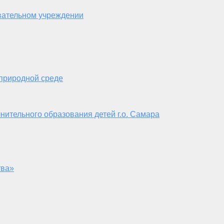
вательном учреждении
 природной среде
нительного образования детей г.о. Самара
тва»