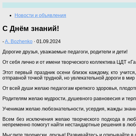
Перейти
к
Новости и объявления
содержимому
С Днём знаний!
-
A. Bozhenko
·
01.09.2024
Дорогие друзья, уважаемые педагоги, родители и дети!
От себя лично и от имени творческого коллектива ЦДТ «Г
Этот первый праздник осени близок каждому, кто учитс
отправной точкой трудной, но увлекательной дороги в мир
От всей души желаю педагогам крепкого здоровья, плодо
Родителям желаю мудрости, душевного равновесия и терп
Ученикам желаю любознательности, усердия, жажды знани
Всем без исключения желаю творческого подхода в люб
непременно помогут найти нестандартные решения в лю
Мыслите творчески, друзья! Развивайтесь и открывайте в