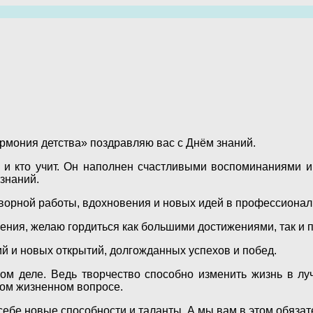
армония детства» поздравляю вас с Днём знаний.
я, и кто учит. Он наполнен счастливыми воспоминаниями 
 знаний.
творной работы, вдохновения и новых идей в профессионал
ения, желаю гордиться как большими достижениями, так и
й и новых открытий, долгожданных успехов и побед.
ом деле. Ведь творчество способно изменить жизнь в лу
бом жизненном вопросе.
 себе новые способности и таланты. А мы вам в этом обяза